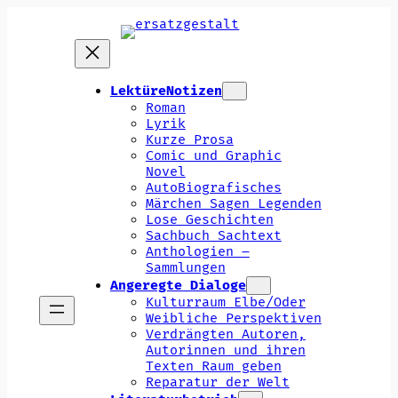
Zum
Inhalt
springen
LektüreNotizen
Roman
Lyrik
Kurze Prosa
Comic und Graphic
Novel
AutoBiografisches
Märchen Sagen Legenden
Lose Geschichten
Sachbuch Sachtext
Anthologien –
Sammlungen
Angeregte Dialoge
Kulturraum Elbe/Oder
Weibliche Perspektiven
Verdrängten Autoren,
Autorinnen und ihren
Texten Raum geben
Reparatur der Welt