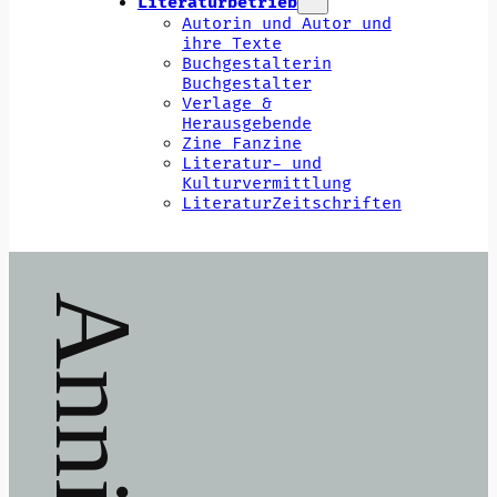
Literaturbetrieb
Autorin und Autor und
ihre Texte
Buchgestalterin
Buchgestalter
Verlage &
Herausgebende
Zine Fanzine
Literatur- und
Kulturvermittlung
LiteraturZeitschriften