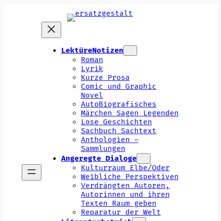
Zum
Inhalt
springen
LektüreNotizen
Roman
Lyrik
Kurze Prosa
Comic und Graphic
Novel
AutoBiografisches
Märchen Sagen Legenden
Lose Geschichten
Sachbuch Sachtext
Anthologien –
Sammlungen
Angeregte Dialoge
Kulturraum Elbe/Oder
Weibliche Perspektiven
Verdrängten Autoren,
Autorinnen und ihren
Texten Raum geben
Reparatur der Welt