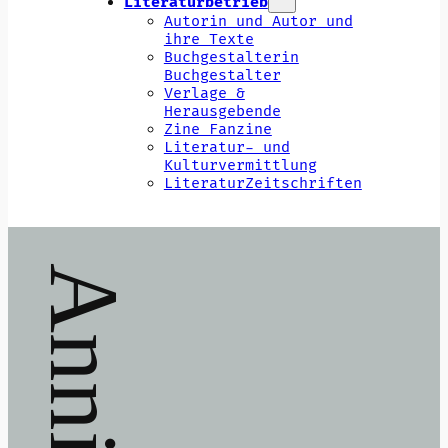
Literaturbetrieb
Autorin und Autor und
ihre Texte
Buchgestalterin
Buchgestalter
Verlage &
Herausgebende
Zine Fanzine
Literatur- und
Kulturvermittlung
LiteraturZeitschriften