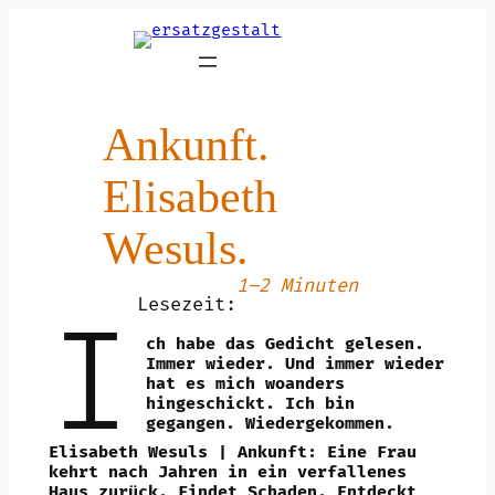
Zum
Inhalt
springen
Ankunft.
Elisabeth
Wesuls.
1–2 Minuten
Lesezeit:
I
ch habe das Gedicht gelesen.
Immer wieder. Und immer wieder
hat es mich woanders
hingeschickt. Ich bin
gegangen. Wiedergekommen.
Elisabeth Wesuls | Ankunft: Eine Frau
kehrt nach Jahren in ein verfallenes
Haus zurück. Findet Schaden. Entdeckt