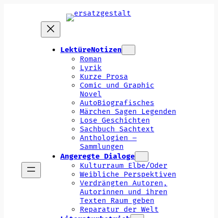
Zum
Inhalt
springen
LektüreNotizen
Roman
Lyrik
Kurze Prosa
Comic und Graphic
Novel
AutoBiografisches
Märchen Sagen Legenden
Lose Geschichten
Sachbuch Sachtext
Anthologien –
Sammlungen
Angeregte Dialoge
Kulturraum Elbe/Oder
Weibliche Perspektiven
Verdrängten Autoren,
Autorinnen und ihren
Texten Raum geben
Reparatur der Welt