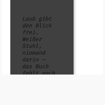
Laub gibt
den Blick
frei.
Weißer
Stuhl,
niemand
darin —
das Buch
fehlt noch
nicht
.