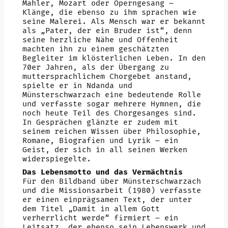
Mahler, Mozart oder Operngesang –
Klänge, die ebenso zu ihm sprachen wie
seine Malerei. Als Mensch war er bekannt
als „Pater, der ein Bruder ist“, denn
seine herzliche Nähe und Offenheit
machten ihn zu einem geschätzten
Begleiter im klösterlichen Leben. In den
70er Jahren, als der Übergang zu
muttersprachlichem Chorgebet anstand,
spielte er in Ndanda und
Münsterschwarzach eine bedeutende Rolle
und verfasste sogar mehrere Hymnen, die
noch heute Teil des Chorgesanges sind.
In Gesprächen glänzte er zudem mit
seinem reichen Wissen über Philosophie,
Romane, Biografien und Lyrik – ein
Geist, der sich in all seinen Werken
widerspiegelte.
Das Lebensmotto und das Vermächtnis
Für den Bildband über Münsterschwarzach
und die Missionsarbeit (1980) verfasste
er einen einprägsamen Text, der unter
dem Titel „Damit in allem Gott
verherrlicht werde“ firmiert – ein
Leitsatz, der ebenso sein Lebenswerk und