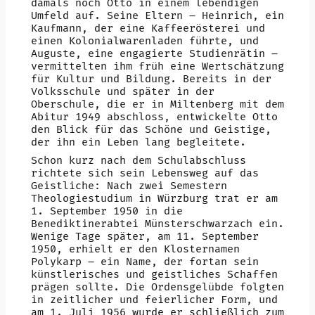
damals noch Otto in einem lebendigen
Umfeld auf. Seine Eltern – Heinrich, ein
Kaufmann, der eine Kaffeerösterei und
einen Kolonialwarenladen führte, und
Auguste, eine engagierte Studienrätin –
vermittelten ihm früh eine Wertschätzung
für Kultur und Bildung. Bereits in der
Volksschule und später in der
Oberschule, die er in Miltenberg mit dem
Abitur 1949 abschloss, entwickelte Otto
den Blick für das Schöne und Geistige,
der ihn ein Leben lang begleitete.
Schon kurz nach dem Schulabschluss
richtete sich sein Lebensweg auf das
Geistliche: Nach zwei Semestern
Theologiestudium in Würzburg trat er am
1. September 1950 in die
Benediktinerabtei Münsterschwarzach ein.
Wenige Tage später, am 11. September
1950, erhielt er den Klosternamen
Polykarp – ein Name, der fortan sein
künstlerisches und geistliches Schaffen
prägen sollte. Die Ordensgelübde folgten
in zeitlicher und feierlicher Form, und
am 1. Juli 1956 wurde er schließlich zum