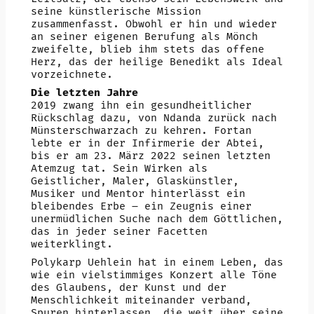
seine künstlerische Mission
zusammenfasst. Obwohl er hin und wieder
an seiner eigenen Berufung als Mönch
zweifelte, blieb ihm stets das offene
Herz, das der heilige Benedikt als Ideal
vorzeichnete.
Die letzten Jahre
2019 zwang ihn ein gesundheitlicher
Rückschlag dazu, von Ndanda zurück nach
Münsterschwarzach zu kehren. Fortan
lebte er in der Infirmerie der Abtei,
bis er am 23. März 2022 seinen letzten
Atemzug tat. Sein Wirken als
Geistlicher, Maler, Glaskünstler,
Musiker und Mentor hinterlässt ein
bleibendes Erbe – ein Zeugnis einer
unermüdlichen Suche nach dem Göttlichen,
das in jeder seiner Facetten
weiterklingt.
Polykarp Uehlein hat in einem Leben, das
wie ein vielstimmiges Konzert alle Töne
des Glaubens, der Kunst und der
Menschlichkeit miteinander verband,
Spuren hinterlassen, die weit über seine