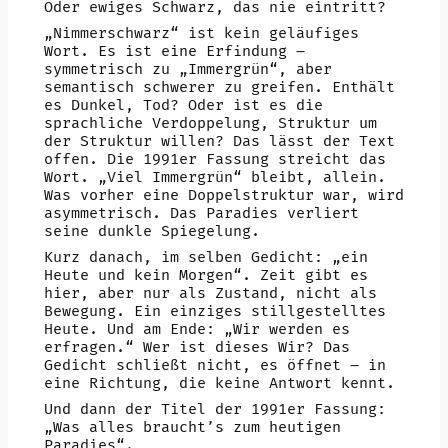
Oder ewiges Schwarz, das nie eintritt?
„Nimmerschwarz“ ist kein geläufiges
Wort. Es ist eine Erfindung –
symmetrisch zu „Immergrün“, aber
semantisch schwerer zu greifen. Enthält
es Dunkel, Tod? Oder ist es die
sprachliche Verdoppelung, Struktur um
der Struktur willen? Das lässt der Text
offen. Die 1991er Fassung streicht das
Wort. „Viel Immergrün“ bleibt, allein.
Was vorher eine Doppelstruktur war, wird
asymmetrisch. Das Paradies verliert
seine dunkle Spiegelung.
Kurz danach, im selben Gedicht: „ein
Heute und kein Morgen“. Zeit gibt es
hier, aber nur als Zustand, nicht als
Bewegung. Ein einziges stillgestelltes
Heute. Und am Ende: „Wir werden es
erfragen.“ Wer ist dieses Wir? Das
Gedicht schließt nicht, es öffnet – in
eine Richtung, die keine Antwort kennt.
Und dann der Titel der 1991er Fassung:
„Was alles braucht’s zum heutigen
Paradies“.