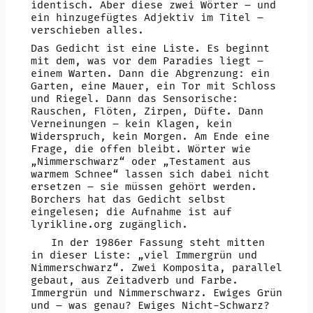
identisch. Aber diese zwei Wörter – und
ein hinzugefügtes Adjektiv im Titel –
verschieben alles.
Das Gedicht ist eine Liste. Es beginnt
mit dem, was vor dem Paradies liegt –
einem Warten. Dann die Abgrenzung: ein
Garten, eine Mauer, ein Tor mit Schloss
und Riegel. Dann das Sensorische:
Rauschen, Flöten, Zirpen, Düfte. Dann
Verneinungen – kein Klagen, kein
Widerspruch, kein Morgen. Am Ende eine
Frage, die offen bleibt. Wörter wie
„Nimmerschwarz“ oder „Testament aus
warmem Schnee“ lassen sich dabei nicht
ersetzen – sie müssen gehört werden.
Borchers hat das Gedicht selbst
eingelesen; die Aufnahme ist auf
lyrikline.org zugänglich.
In der 1986er Fassung steht mitten
in dieser Liste: „viel Immergrün und
Nimmerschwarz“. Zwei Komposita, parallel
gebaut, aus Zeitadverb und Farbe.
Immergrün und Nimmerschwarz. Ewiges Grün
und – was genau? Ewiges Nicht-Schwarz?