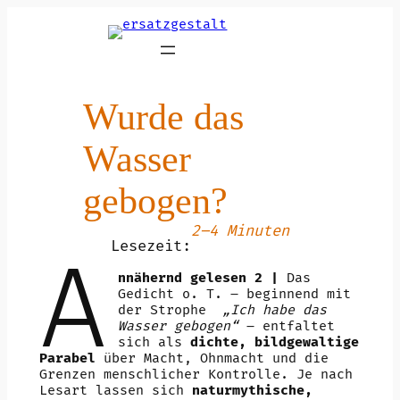
Zum
Inhalt
springen
Wurde das
Wasser
gebogen?
2–4 Minuten
Lesezeit:
A
nnähernd gelesen 2 |
Das
Gedicht o. T. – beginnend mit
der Strophe
„Ich habe das
Wasser gebogen“
– entfaltet
sich als
dichte, bildgewaltige
Parabel
über Macht, Ohnmacht und die
Grenzen menschlicher Kontrolle. Je nach
Lesart lassen sich
naturmythische,