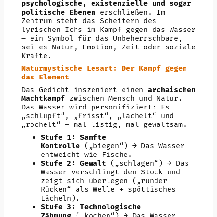
psychologische, existenzielle und sogar
politische Ebenen
erschließen. Im
Zentrum steht das Scheitern des
lyrischen Ichs im Kampf gegen das Wasser
– ein Symbol für das Unbeherrschbare,
sei es Natur, Emotion, Zeit oder soziale
Kräfte.
Naturmystische Lesart: Der Kampf gegen
das Element
Das Gedicht inszeniert einen
archaischen
Machtkampf
zwischen Mensch und Natur.
Das Wasser wird personifiziert: Es
„schlüpft“, „frisst“, „lächelt“ und
„röchelt“ – mal listig, mal gewaltsam.
Stufe 1: Sanfte
Kontrolle
(„biegen“) → Das Wasser
entweicht wie Fische.
Stufe 2: Gewalt
(„schlagen“) → Das
Wasser verschlingt den Stock und
zeigt sich überlegen („runder
Rücken“ als Welle + spöttisches
Lächeln).
Stufe 3: Technologische
Zähmung
(„kochen“) → Das Wasser