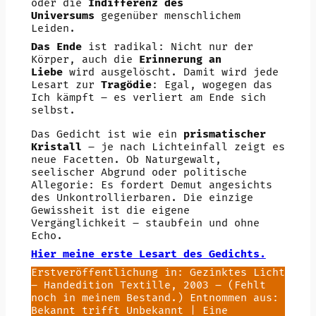
oder die
Indifferenz des
Universums
gegenüber menschlichem
Leiden.
Das Ende
ist radikal: Nicht nur der
Körper, auch die
Erinnerung an
Liebe
wird ausgelöscht. Damit wird jede
Lesart zur
Tragödie
: Egal, wogegen das
Ich kämpft – es verliert am Ende sich
selbst.
Das Gedicht ist wie ein
prismatischer
Kristall
– je nach Lichteinfall zeigt es
neue Facetten. Ob Naturgewalt,
seelischer Abgrund oder politische
Allegorie: Es fordert Demut angesichts
des Unkontrollierbaren. Die einzige
Gewissheit ist die eigene
Vergänglichkeit – staubfein und ohne
Echo.
Hier meine erste Lesart des Gedichts.
Erstveröffentlichung in: Gezinktes Licht
– Handedition Textille, 2003 – (Fehlt
noch in meinem Bestand.) Entnommen aus:
Bekannt trifft Unbekannt | Eine