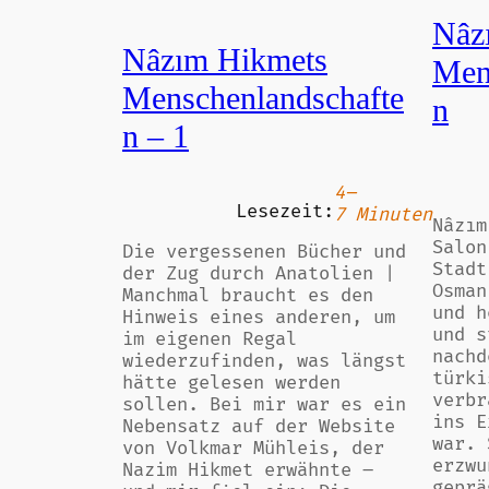
Nâz
Nâzım Hikmets
Men
Menschenlandschafte
n
n – 1
4–
Lesezeit:
7 Minuten
Nâzım
Salon
Die vergessenen Bücher und
Stadt
der Zug durch Anatolien |
Osman
Manchmal braucht es den
und h
Hinweis eines anderen, um
und s
im eigenen Regal
nachd
wiederzufinden, was längst
türki
hätte gelesen werden
verbr
sollen. Bei mir war es ein
ins E
Nebensatz auf der Website
war. 
von Volkmar Mühleis, der
erzwu
Nazim Hikmet erwähnte –
geprä