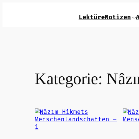
Zum
Inhalt
LektüreNotizen
springen
Kategorie:
Nâzı