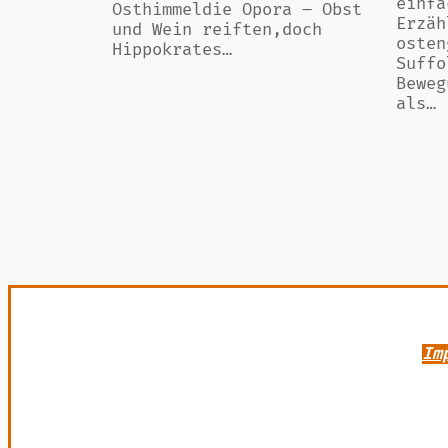
einfa
Osthimmeldie Opora – Obst
Erzäh
und Wein reiften,doch
osten
Hippokrates…
Suffo
Beweg
als…
Im