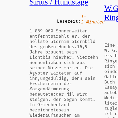
Sirius / Hundstage
W.G
Ring
1–
Lesezeit:
2 Minuten
1 069 000 Sonnenweiten
entferntstrahlt er, der
hellste Sternim Sternbild
Eine 
des großen Hundes.16,9
W. G.
Jahre braucht sein
ersch
Lichtbis hierher. Vierzehn
Ringe
Sonnenließen sich aus
sich 
seiner Masse formen. Die
einde
Ägypter warteten auf
Gattu
ihn,ungeduldig, denn sein
Buch 
Erscheinenin der
Essay
Morgendämmerung
autob
bedeutete:der Nil wird
Medit
steigen, der Segen kommt.
liter
In Griechenland
zugle
bezeichnetesein
ist e
Wiederauftauchen am