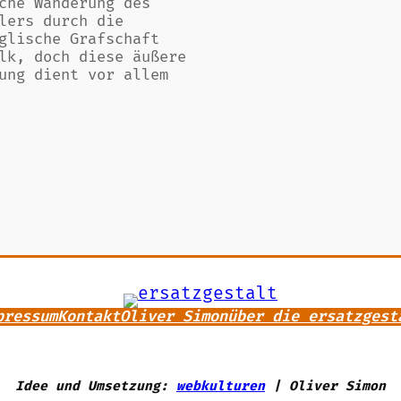
che Wanderung des
lers durch die
glische Grafschaft
lk, doch diese äußere
ung dient vor allem
pressum
Kontakt
Oliver Simon
über die ersatzgest
Idee und Umsetzung:
webkulturen
| Oliver Simon