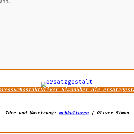
ann…
pressum
Kontakt
Oliver Simon
über die ersatzgest
Idee und Umsetzung:
webkulturen
| Oliver Simon