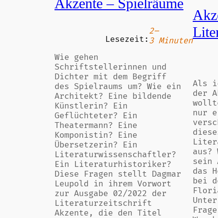
Akzente – Spielräume
Akz
Lite
2–
Lesezeit:
3 Minuten
Wie gehen
Schriftstellerinnen und
Dichter mit dem Begriff
Als i
des Spielraums um? Wie ein
der A
Architekt? Eine bildende
wollt
Künstlerin? Ein
nur e
Geflüchteter? Ein
versc
Theatermann? Eine
diese
Komponistin? Eine
Liter
Übersetzerin? Ein
aus? 
Literaturwissenschaftler?
sein 
Ein Literaturhistoriker?
das H
Diese Fragen stellt Dagmar
bei d
Leupold in ihrem Vorwort
Flori
zur Ausgabe 02/2022 der
Unter
Literaturzeitschrift
Frage
Akzente, die den Titel