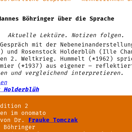
Hannes Böhringer über die Sprache
Aktuelle Lektüre. Notizen folgen.
 Gespräch mit der Nebeneinanderstellun
) und Rosenstock Holderblüh (Ille Cha
en 2. Weltkrieg. Hummelt (*1962) spri
amier (*1937) aus eigener – reflektie
en und vergleichend interpretieren.
en
 Holderblüh
dition 2
en im onomato
 von Dr.
Frauke Tomczak
 Böhringer