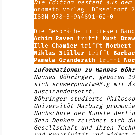
Die Edition besteht aus dem 
onomato verlag, Düsseldorf 2
ISBN 978-3-944891-62-0
Die Gespräche in diesem Band
Achim Raven
trifft
Kurt Draw
Ille Chamier
trifft
Norbert 
Niklas Stiller
trifft
Barbar
Pamela Granderath
trifft
Nor
Informationen zu Hannes Böhr
Hannes Böhringer, geboren 19
sich schwerpunktmäßig mit Äs
auseinandersetzt.
Böhringer studierte Philosop
Universität Marburg promovie
Hochschule der Künste Berlin
Sein Denken zeichnet sich du
Gesellschaft und ihren Techn
und Kreativität und widmet s