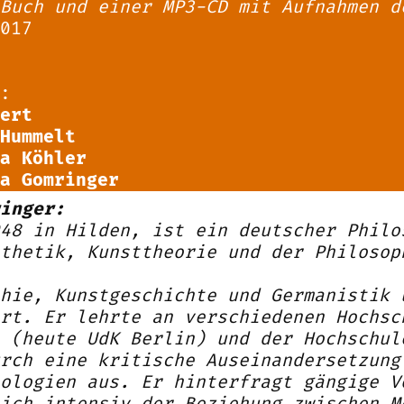
Buch und einer MP3-CD mit Aufnahmen d
017
:
ert
Hummelt
a Köhler
a Gomringer
inger:
48 in Hilden, ist ein deutscher Philo
thetik, Kunsttheorie und der Philosop
hie, Kunstgeschichte und Germanistik 
rt. Er lehrte an verschiedenen Hochsc
 (heute UdK Berlin) und der Hochschul
rch eine kritische Auseinandersetzung
ologien aus. Er hinterfragt gängige V
ich intensiv der Beziehung zwischen M