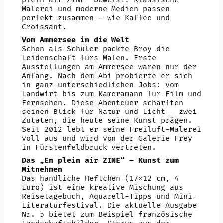
plein air ZINE“ beweist: Klassische
Malerei und moderne Medien passen
perfekt zusammen – wie Kaffee und
Croissant.
Vom Ammersee in die Welt
Schon als Schüler packte Broy die
Leidenschaft fürs Malen. Erste
Ausstellungen am Ammersee waren nur der
Anfang. Nach dem Abi probierte er sich
in ganz unterschiedlichen Jobs: vom
Landwirt bis zum Kameramann für Film und
Fernsehen. Diese Abenteuer schärften
seinen Blick für Natur und Licht – zwei
Zutaten, die heute seine Kunst prägen.
Seit 2012 lebt er seine Freiluft-Malerei
voll aus und wird von der Galerie Frey
in Fürstenfeldbruck vertreten.
Das „En plein air ZINE“ – Kunst zum
Mitnehmen
Das handliche Heftchen (17×12 cm, 4
Euro) ist eine kreative Mischung aus
Reisetagebuch, Aquarell-Tipps und Mini-
Literaturfestival. Die aktuelle Ausgabe
Nr. 5 bietet zum Beispiel französische