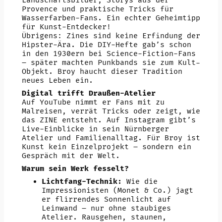
Landschaftsbilder, Storys aus der
Provence und praktische Tricks für
Wasserfarben-Fans. Ein echter Geheimtipp
für Kunst-Entdecker!
Übrigens: Zines sind keine Erfindung der
Hipster-Ära. Die DIY-Hefte gab’s schon
in den 1930ern bei Science-Fiction-Fans
– später machten Punkbands sie zum Kult-
Objekt. Broy haucht dieser Tradition
neues Leben ein.
Digital trifft Draußen-Atelier
Auf YouTube nimmt er Fans mit zu
Malreisen, verrät Tricks oder zeigt, wie
das ZINE entsteht. Auf Instagram gibt’s
Live-Einblicke in sein Nürnberger
Atelier und Familienalltag. Für Broy ist
Kunst kein Einzelprojekt – sondern ein
Gespräch mit der Welt.
Warum sein Werk fesselt?
Lichtfang-Technik:
Wie die
Impressionisten (Monet & Co.) jagt
er flirrendes Sonnenlicht auf
Leinwand – nur ohne staubiges
Atelier. Rausgehen, staunen,