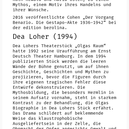
Mythos, einem Motiv ihres Handelns und
ihrer Wünsche.
2016 veröffentlichte Cohen „Der Vorgang
Benario. Die Gestapo-Akte 1936-1942“ bei
der edition berolina.
Dea Loher (1994)
Dea Lohers Theaterstück „Olgas Raum“
hatte 1992 seine Uraufführung am Ernst
Deutsch Theater Hamburg. In dem 1994
publizierten Stück werden die leeren
Wände der Bühne genutzt, um auf ihnen
Geschichte, Geschichten und Mythen zu
projizieren, bevor die Figuren durch
ihre eigenen tragischen Fehler diese
Entwürfe dekonstruieren. Die
Mythosbildung, die besonders Hermlin in
seinem Aufsatz vornahm, steht in starkem
Kontrast zu der Behandlung, die Olgas
Biographie in Dea Lohers Stück erfährt.
Das Drama schildert auf beklemmende
Weise das klaustrophobische
Ausgeliefertsein in der Zelle, die
Ohnmacht der Opfer angesichts Gewalt und