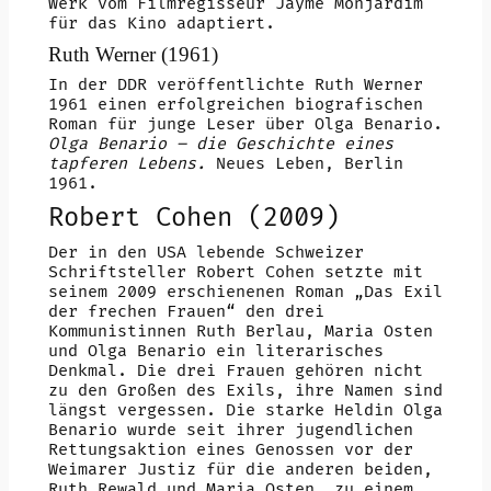
Werk vom Filmregisseur Jayme Monjardim
für das Kino adaptiert.
Ruth Werner (1961)
In der DDR veröffentlichte Ruth Werner
1961 einen erfolgreichen biografischen
Roman für junge Leser über Olga Benario.
Olga Benario – die Geschichte eines
tapferen Lebens.
Neues Leben, Berlin
1961.
Robert Cohen (2009)
Der in den USA lebende Schweizer
Schriftsteller Robert Cohen setzte mit
seinem 2009 erschienenen Roman „Das Exil
der frechen Frauen“ den drei
Kommunistinnen Ruth Berlau, Maria Osten
und Olga Benario ein literarisches
Denkmal. Die drei Frauen gehören nicht
zu den Großen des Exils, ihre Namen sind
längst vergessen. Die starke Heldin Olga
Benario wurde seit ihrer jugendlichen
Rettungsaktion eines Genossen vor der
Weimarer Justiz für die anderen beiden,
Ruth Rewald und Maria Osten, zu einem