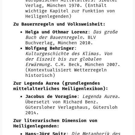
europäischen Mittelalters
. Siedler
Verlag, München 1970. (Enthält
wichtige Kapitel zur Funktion von
Heiligenlegenden)
Zu Bauernregeln und Volksweisheit:
Helga und Othmar Lorenz
:
Das große
Buch der Bauernregeln
. BLV
Buchverlag, München 2010.
Wolfgang Behringer
:
Kulturgeschichte des Klimas. Von
der Eiszeit bis zur globalen
Erwärmung
. C.H. Beck, München 2007.
(Kontextualisiert Wetterregeln
historisch)
Zur Legenda Aurea (grundlegendes
mittelalterliches Heiligenlexikon):
Jacobus de Voragine
:
Legenda Aurea
.
Übersetzt von Richard Benz.
Gütersloher Verlagshaus, Gütersloh
2014.
Zur literarischen Dimension von
Heiligenlegenden:
Hans-Jörg Spitz
:
Die Metaphorik des