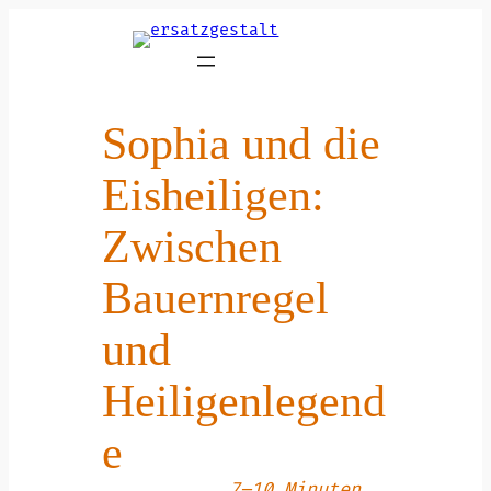
Zum
Inhalt
springen
Sophia und die
Eisheiligen:
Zwischen
Bauernregel
und
Heiligenlegend
e
7–10 Minuten