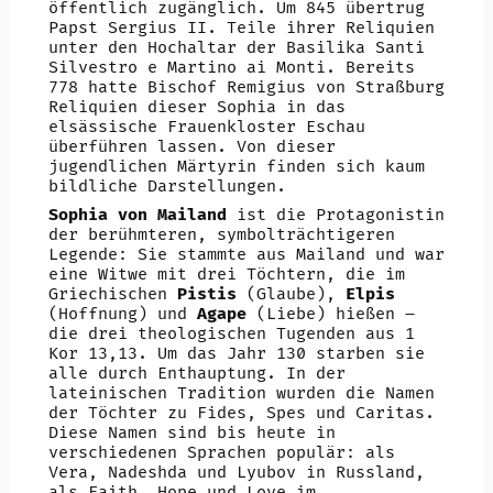
öffentlich zugänglich. Um 845 übertrug
Papst Sergius II. Teile ihrer Reliquien
unter den Hochaltar der Basilika Santi
Silvestro e Martino ai Monti. Bereits
778 hatte Bischof Remigius von Straßburg
Reliquien dieser Sophia in das
elsässische Frauenkloster Eschau
überführen lassen. Von dieser
jugendlichen Märtyrin finden sich kaum
bildliche Darstellungen.
Sophia von Mailand
ist die Protagonistin
der berühmteren, symbolträchtigeren
Legende: Sie stammte aus Mailand und war
eine Witwe mit drei Töchtern, die im
Griechischen
Pistis
(Glaube),
Elpis
(Hoffnung) und
Agape
(Liebe) hießen –
die drei theologischen Tugenden aus 1
Kor 13,13. Um das Jahr 130 starben sie
alle durch Enthauptung. In der
lateinischen Tradition wurden die Namen
der Töchter zu Fides, Spes und Caritas.
Diese Namen sind bis heute in
verschiedenen Sprachen populär: als
Vera, Nadeshda und Lyubov in Russland,
als Faith, Hope und Love im