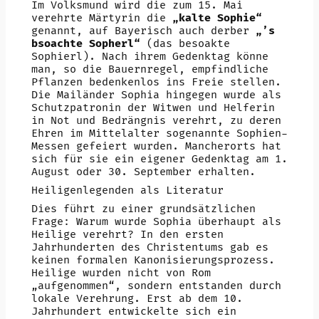
Im Volksmund wird die zum 15. Mai
verehrte Märtyrin die
„kalte Sophie“
genannt, auf Bayerisch auch derber
„’s
bsoachte Sopherl“
(das besoakte
Sophierl). Nach ihrem Gedenktag könne
man, so die Bauernregel, empfindliche
Pflanzen bedenkenlos ins Freie stellen.
Die Mailänder Sophia hingegen wurde als
Schutzpatronin der Witwen und Helferin
in Not und Bedrängnis verehrt, zu deren
Ehren im Mittelalter sogenannte Sophien-
Messen gefeiert wurden. Mancherorts hat
sich für sie ein eigener Gedenktag am 1.
August oder 30. September erhalten.
Heiligenlegenden als Literatur
Dies führt zu einer grundsätzlichen
Frage: Warum wurde Sophia überhaupt als
Heilige verehrt? In den ersten
Jahrhunderten des Christentums gab es
keinen formalen Kanonisierungsprozess.
Heilige wurden nicht von Rom
„aufgenommen“, sondern entstanden durch
lokale Verehrung. Erst ab dem 10.
Jahrhundert entwickelte sich ein