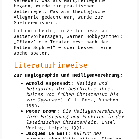
verweben. Was als Märtyrerlegende
begann, wurde zur praktischen
Wetterregel. Was als theologische
Allegorie gedacht war, wurde zur
Gärtnerweisheit.
Und noch heute, in Zeiten präziser
Wettervorhersagen, warnen Hobbygärtner:
„Pflanz‘ die Tomaten erst nach der
Kalten Sophie!“ – oder besser: eine
Woche später.
Literaturhinweise
Zur Hagiographie und Heiligenverehrung:
Arnold Angenendt
:
Heilige und
Reliquien. Die Geschichte ihres
Kultes vom frühen Christentum bis
zur Gegenwart
. C.H. Beck, München
1994.
Peter Brown
:
Die Heiligenverehrung.
Ihre Entstehung und Funktion in der
lateinischen Christenheit
. Insel
Verlag, Leipzig 1991.
Jacques Le Goff
:
Kultur des