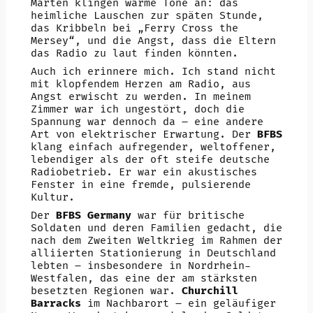
Marten klingen warme Töne an: das
heimliche Lauschen zur späten Stunde,
das Kribbeln bei „Ferry Cross the
Mersey“, und die Angst, dass die Eltern
das Radio zu laut finden könnten.
Auch ich erinnere mich. Ich stand nicht
mit klopfendem Herzen am Radio, aus
Angst erwischt zu werden. In meinem
Zimmer war ich ungestört, doch die
Spannung war dennoch da – eine andere
Art von elektrischer Erwartung. Der
BFBS
klang einfach aufregender, weltoffener,
lebendiger als der oft steife deutsche
Radiobetrieb. Er war ein akustisches
Fenster in eine fremde, pulsierende
Kultur.
Der
BFBS Germany
war für britische
Soldaten und deren Familien gedacht, die
nach dem Zweiten Weltkrieg im Rahmen der
alliierten Stationierung in Deutschland
lebten – insbesondere in Nordrhein-
Westfalen, das eine der am stärksten
besetzten Regionen war.
Churchill
Barracks
im Nachbarort – ein geläufiger