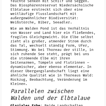
feuchte Senken mit Schilf und Seggen.
Das Biosphärenreservat Niedersächsische
Elbtalaue erstreckt sich über eine
weitläufige Flusslandschaft mit
außergewöhnlicher Biodiversität:
Weißstörche, Biber, Seeadler.
Wie am Walden Pond ist das Verhältnis
von Wasser und Land hier ein fließendes,
fragiles Gleichgewicht. Die Elbe selbst
zieht als großer, atmender Strom durch
das Tal, wechselt ständig Form, Ufer,
Stimmung. Wo bei Thoreau der stille, in
sich ruhende See steht, prägt bei uns
die strömende Elbe mit ihren
Seitenarmen, Tümpeln und Flutrinnen –
dynamischer, aber ebenso elementar. In
dieser Übergangslandschaft liegt eine
ähnliche Qualität wie in Thoreaus Wald:
Rückzug, Beobachtung, Veränderung im
Kleinen.
Parallelen zwischen
Walden und der Elbtalaue
Glaziales Erbe
: Beide Landschaften