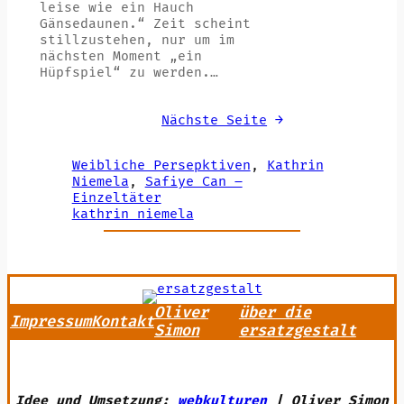
leise wie ein Hauch
Gänsedaunen.“ Zeit scheint
stillzustehen, nur um im
nächsten Moment „ein
Hüpfspiel“ zu werden.…
Nächste Seite
→
Weibliche Persepktiven
, 
Kathrin
Niemela
, 
Safiye Can –
Einzeltäter
kathrin niemela
Oliver
über die
Impressum
Kontakt
Simon
ersatzgestalt
Idee und Umsetzung:
webkulturen
| Oliver Simon