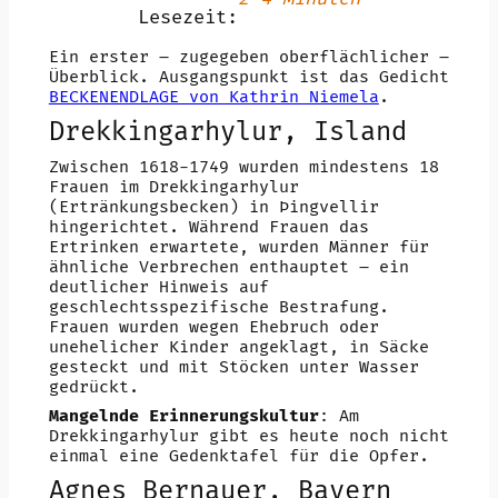
Lesezeit:
Ein erster – zugegeben oberflächlicher –
Überblick. Ausgangspunkt ist das Gedicht
BECKENENDLAGE von Kathrin Niemela
.
Drekkingarhylur, Island
Zwischen 1618-1749 wurden mindestens 18
Frauen im Drekkingarhylur
(Ertränkungsbecken) in Þingvellir
hingerichtet. Während Frauen das
Ertrinken erwartete, wurden Männer für
ähnliche Verbrechen enthauptet – ein
deutlicher Hinweis auf
geschlechtsspezifische Bestrafung.
Frauen wurden wegen Ehebruch oder
unehelicher Kinder angeklagt, in Säcke
gesteckt und mit Stöcken unter Wasser
gedrückt.
Mangelnde Erinnerungskultur
: Am
Drekkingarhylur gibt es heute noch nicht
einmal eine Gedenktafel für die Opfer.
Agnes Bernauer, Bayern