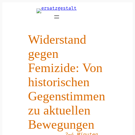
Zum
Inhalt
springen
Widerstand
gegen
Femizide: Von
historischen
Gegenstimmen
zu aktuellen
Bewegungen
2–4 Minuten