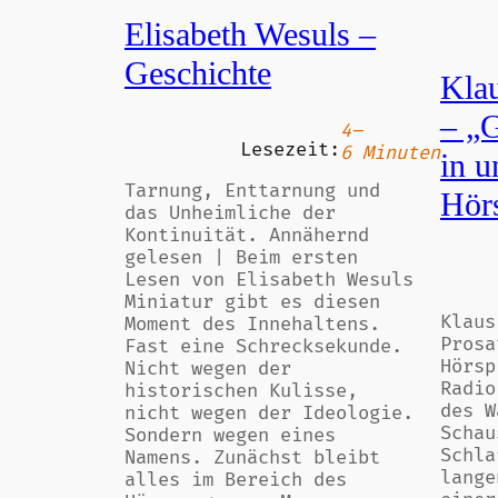
Elisabeth Wesuls –
Geschichte
Kla
– „G
4–
Lesezeit:
6 Minuten
in u
Tarnung, Enttarnung und
Hörs
das Unheimliche der
Kontinuität. Annähernd
gelesen | Beim ersten
Lesen von Elisabeth Wesuls
Miniatur gibt es diesen
Klaus
Moment des Innehaltens.
Prosa
Fast eine Schrecksekunde.
Hörsp
Nicht wegen der
Radio
historischen Kulisse,
des W
nicht wegen der Ideologie.
Schau
Sondern wegen eines
Schla
Namens. Zunächst bleibt
lange
alles im Bereich des