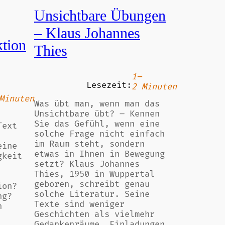
Unsichtbare Übungen
– Klaus Johannes
ktion
Thies
1–
Lesezeit:
2 Minuten
Minuten
Was übt man, wenn man das
Unsichtbare übt? – Kennen
Sie das Gefühl, wenn eine
Text
solche Frage nicht einfach
im Raum steht, sondern
eine
etwas in Ihnen in Bewegung
gkeit
setzt? Klaus Johannes
Thies, 1950 in Wuppertal
geboren, schreibt genau
ion?
solche Literatur. Seine
ng?
Texte sind weniger
h
Geschichten als vielmehr
Gedankenräume, Einladungen