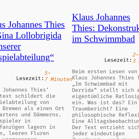
Klaus Johannes
us Johannes Thies
Thies: Dekonstru
ina Lollobrigida
im Schwimmbad
nserer
2–
pielabteilung“
Lesezeit:
3 
Beim ersten Lesen von
5–
Klaus Johannes Thies 
Lesezeit:
7 Minuten
„Im Schwimmbad mit
 Johannes Thies‘
Derrida“ stellt sich 
text schildert die
eigentümliche Ratlosi
ielabteilung von
ein. Was ist das? Ein
 Bremen als einen Ort
Traumbericht? Eine
artens und Dämmerns.
philosophische Reflex
spieler in
Eine Alltagsbeobachtu
fanzügen lagern in
Der Text entzieht sic
n, leeren Fluren
jeder eindeutigen