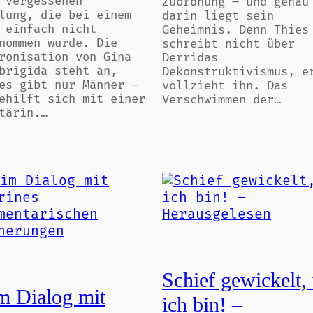
 vergessenen
Zuordnung – und genau
lung, die bei einem
darin liegt sein
 einfach nicht
Geheimnis. Denn Thies
nommen wurde. Die
schreibt nicht über
ronisation von Gina
Derridas
brigida steht an,
Dekonstruktivismus, e
es gibt nur Männer –
vollzieht ihn. Das
ehilft sich mit einer
Verschwimmen der…
tärin.…
Schief gewickelt,
m Dialog mit
ich bin! –