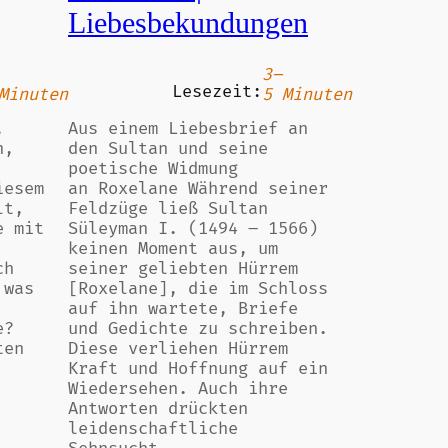
Liebesbekundungen
3–
Lesezeit:
Minuten
5 Minuten
,
Aus einem Liebesbrief an
n,
den Sultan und seine
poetische Widmung
iesem
an Roxelane Während seiner
lt,
Feldzüge ließ Sultan
e mit
Süleyman I. (1494 – 1566)
keinen Moment aus, um
ch
seiner geliebten Hürrem
 was
[Roxelane], die im Schloss
auf ihn wartete, Briefe
e?
und Gedichte zu schreiben.
ten
Diese verliehen Hürrem
Kraft und Hoffnung auf ein
Wiedersehen. Auch ihre
Antworten drückten
leidenschaftliche