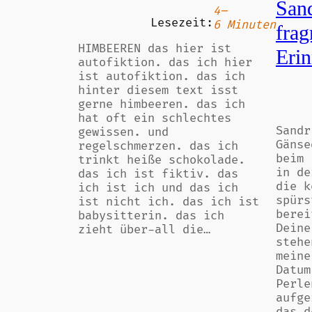
San
4–
Lesezeit:
6 Minuten
frag
HIMBEEREN das hier ist
Eri
autofiktion. das ich hier
ist autofiktion. das ich
hinter diesem text isst
gerne himbeeren. das ich
hat oft ein schlechtes
Sandr
gewissen. und
Gänse
regelschmerzen. das ich
beim 
trinkt heiße schokolade.
in de
das ich ist fiktiv. das
die k
ich ist ich und das ich
spürs
ist nicht ich. das ich ist
berei
babysitterin. das ich
Deine
zieht über-all die…
stehe
meine
Datum
Perle
aufge
das d