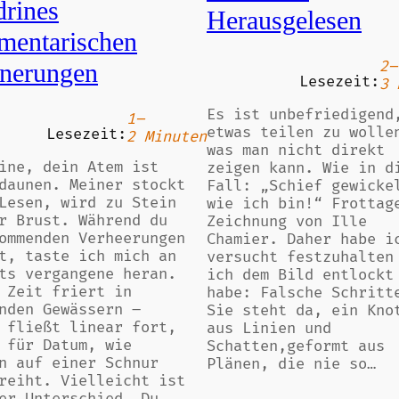
drines
Herausgelesen
mentarischen
2–
nnerungen
Lesezeit:
3 
Es ist unbefriedigend
1–
etwas teilen zu wolle
Lesezeit:
2 Minuten
was man nicht direkt
ine, dein Atem ist
zeigen kann. Wie in d
daunen. Meiner stockt
Fall: „Schief gewicke
Lesen, wird zu Stein
wie ich bin!“ Frottag
r Brust. Während du
Zeichnung von Ille
ommenden Verheerungen
Chamier. Daher habe i
t, taste ich mich an
versucht festzuhalten
ts vergangene heran.
ich dem Bild entlockt
 Zeit friert in
habe: Falsche Schritt
nden Gewässern –
Sie steht da, ein Kno
 fließt linear fort,
aus Linien und
 für Datum, wie
Schatten,geformt aus
n auf einer Schnur
Plänen, die nie so…
reiht. Vielleicht ist
er Unterschied. Du