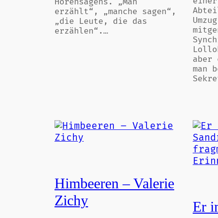
einer
Hörensagens. „Man
Abtei
erzählt“, „manche sagen“,
Umzug
„die Leute, die das
mitge
erzählen“.…
Synch
Lollo
aber 
man b
Sekre
Himbeeren – Valerie
Zichy
Er i