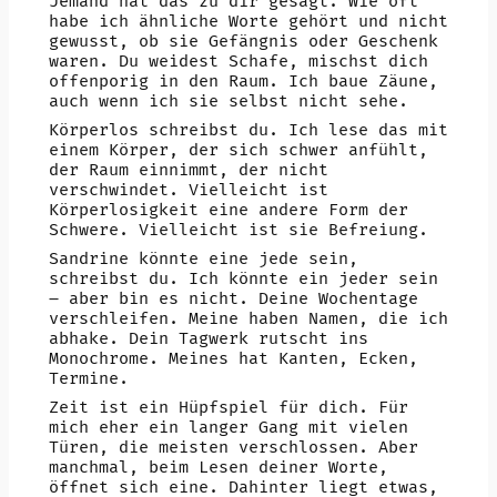
Jemand hat das zu dir gesagt. Wie oft
habe ich ähnliche Worte gehört und nicht
gewusst, ob sie Gefängnis oder Geschenk
waren. Du weidest Schafe, mischst dich
offenporig in den Raum. Ich baue Zäune,
auch wenn ich sie selbst nicht sehe.
Körperlos schreibst du. Ich lese das mit
einem Körper, der sich schwer anfühlt,
der Raum einnimmt, der nicht
verschwindet. Vielleicht ist
Körperlosigkeit eine andere Form der
Schwere. Vielleicht ist sie Befreiung.
Sandrine könnte eine jede sein,
schreibst du. Ich könnte ein jeder sein
– aber bin es nicht. Deine Wochentage
verschleifen. Meine haben Namen, die ich
abhake. Dein Tagwerk rutscht ins
Monochrome. Meines hat Kanten, Ecken,
Termine.
Zeit ist ein Hüpfspiel für dich. Für
mich eher ein langer Gang mit vielen
Türen, die meisten verschlossen. Aber
manchmal, beim Lesen deiner Worte,
öffnet sich eine. Dahinter liegt etwas,