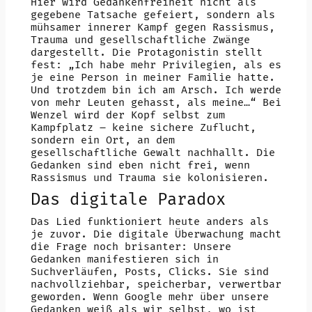
Hier wird Gedankenfreiheit nicht als
gegebene Tatsache gefeiert, sondern als
mühsamer innerer Kampf gegen Rassismus,
Trauma und gesellschaftliche Zwänge
dargestellt. Die Protagonistin stellt
fest: „Ich habe mehr Privilegien, als es
je eine Person in meiner Familie hatte.
Und trotzdem bin ich am Arsch. Ich werde
von mehr Leuten gehasst, als meine…“ Bei
Wenzel wird der Kopf selbst zum
Kampfplatz – keine sichere Zuflucht,
sondern ein Ort, an dem
gesellschaftliche Gewalt nachhallt. Die
Gedanken sind eben nicht frei, wenn
Rassismus und Trauma sie kolonisieren.
Das digitale Paradox
Das Lied funktioniert heute anders als
je zuvor. Die digitale Überwachung macht
die Frage noch brisanter: Unsere
Gedanken manifestieren sich in
Suchverläufen, Posts, Clicks. Sie sind
nachvollziehbar, speicherbar, verwertbar
geworden. Wenn Google mehr über unsere
Gedanken weiß als wir selbst, wo ist