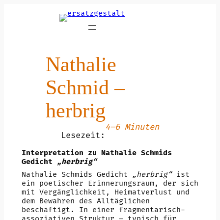
Zum
Inhalt
springen
Nathalie
Schmid –
herbrig
4–6 Minuten
Lesezeit:
Interpretation zu Nathalie Schmids
Gedicht
„herbrig“
Nathalie Schmids Gedicht
„herbrig“
ist
ein poetischer Erinnerungsraum, der sich
mit Vergänglichkeit, Heimatverlust und
dem Bewahren des Alltäglichen
beschäftigt. In einer fragmentarisch-
assoziativen Struktur – typisch für