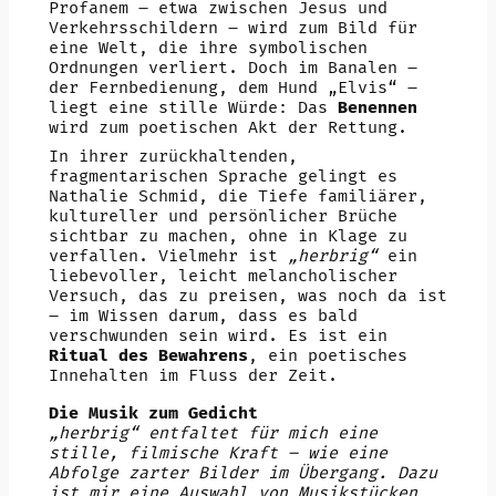
Profanem – etwa zwischen Jesus und
Verkehrsschildern – wird zum Bild für
eine Welt, die ihre symbolischen
Ordnungen verliert. Doch im Banalen –
der Fernbedienung, dem Hund „Elvis“ –
liegt eine stille Würde: Das
Benennen
wird zum poetischen Akt der Rettung.
In ihrer zurückhaltenden,
fragmentarischen Sprache gelingt es
Nathalie Schmid, die Tiefe familiärer,
kultureller und persönlicher Brüche
sichtbar zu machen, ohne in Klage zu
verfallen. Vielmehr ist
„herbrig“
ein
liebevoller, leicht melancholischer
Versuch, das zu preisen, was noch da ist
– im Wissen darum, dass es bald
verschwunden sein wird. Es ist ein
Ritual des Bewahrens
, ein poetisches
Innehalten im Fluss der Zeit.
Die Musik zum Gedicht
„herbrig“ entfaltet für mich eine
stille, filmische Kraft – wie eine
Abfolge zarter Bilder im Übergang. Dazu
ist mir eine Auswahl von Musikstücken