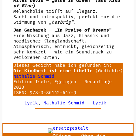
Miles Davis – „Blue in Green“ (aus
Kind
of Blue
)
Melancholie trifft auf Eleganz.
Sanft und introspektiv, perfekt für die
Stimmung von
„herbrig“
.
Jan Garbarek – „In Praise of Dreams“
Eine Mischung aus Jazz, Klassik und
nordischer Klanglandschaft.
Atmosphärisch, entrückt, gleichzeitig
sehr konkret – wie ein Soundtrack zu
verlorenen Orten.
Dieses Gedicht habe ich gefunden in:
Die Kindheit ist eine Libelle
(Gedichte)
Nathalie Schmid
Edition Isele, Eggingen – Neuauflage
2023
ISBN: 978-3-86142-647-9
Lyrik
, 
Nathalie Schmid – Lyrik