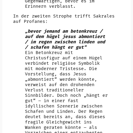
Gegenwärtigen, bevor es im
Erinnern verblasst.
In der zweiten Strophe trifft Sakrales
auf Profanes:
„bevor jemand am betonkreuz /
auf dem hügel jesus abmontiert
/ im regen zwischen linden und
/ schafen hängt er gut“
Ein Betonkreuz mit
Christusfigur auf einem Hügel
verbindet religiöse Symbolik
mit moderner Tristesse. Die
Vorstellung, dass Jesus
„abmontiert“ werden könnte,
verweist auf den drohenden
Verlust traditioneller
Sinnbilder. Doch noch „hängt er
gut“ – in einer fast
idyllischen Szenerie zwischen
Schafen und Linden. Der Regen
deutet bereits an, dass dieses
fragile Gleichgewicht ins
Wanken geraten könnte – als
Vorzeichen einer entzauberten