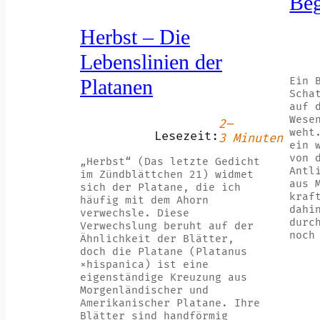
Beg
Herbst – Die
Lebenslinien der
Ein 
Platanen
Scha
auf 
Wese
2–
weht
Lesezeit:
3 Minuten
ein 
von 
„Herbst“ (Das letzte Gedicht
Antl
im Zündblättchen 21) widmet
aus 
sich der Platane, die ich
kraf
häufig mit dem Ahorn
dahi
verwechsle. Diese
durc
Verwechslung beruht auf der
noch
Ähnlichkeit der Blätter,
doch die Platane (Platanus
×hispanica) ist eine
eigenständige Kreuzung aus
Morgenländischer und
Amerikanischer Platane. Ihre
Blätter sind handförmig