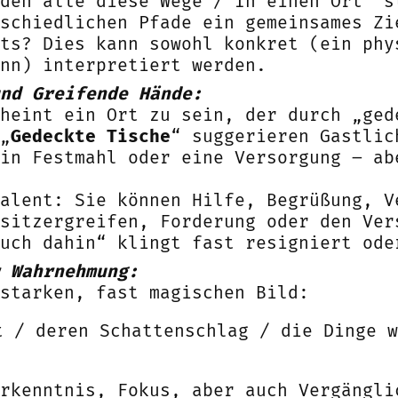
den alle diese Wege / In einen Ort“ s
schiedlichen Pfade ein gemeinsames Zi
ts? Dies kann sowohl konkret (ein phy
nn) interpretiert werden.
nd Greifende Hände:
heint ein Ort zu sein, der durch „ged
„
Gedeckte Tische
“ suggerieren Gastlic
in Festmahl oder eine Versorgung – ab
alent: Sie können Hilfe, Begrüßung, V
sitzergreifen, Forderung oder den Ver
uch dahin“ klingt fast resigniert ode
 Wahrnehmung:
starken, fast magischen Bild:
t / deren Schattenschlag / die Dinge w
rkenntnis, Fokus, aber auch Vergängli