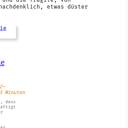
nachdenklich, etwas düster
ie
2–
3 Minuten
l, dass
häftigt
er
der