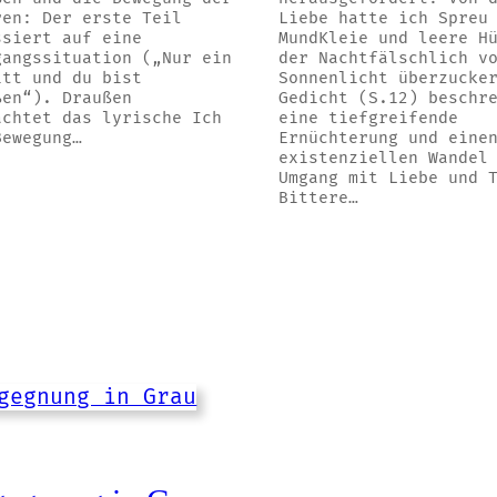
ren: Der erste Teil
Liebe hatte ich Spreu
ssiert auf eine
MundKleie und leere H
gangssituation („Nur ein
der Nachtfälschlich v
itt und du bist
Sonnenlicht überzucke
ßen“). Draußen
Gedicht (S.12) beschr
achtet das lyrische Ich
eine tiefgreifende
Bewegung…
Ernüchterung und eine
existenziellen Wandel
Umgang mit Liebe und 
Bittere…