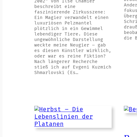
2002“ von Ilse Chamier
Ande
beschreibt eine
foku
faszinierende Zirkusszene:
Über
Ein Magier verwandelt einen
Schr
luxuriösen Pelzmantel
drau
plötzlich in ein Gewimmel
beob
lebendiger Tiere. Diese
die 
ungewöhnliche Darstellung
weckte meine Neugier – gab
es diesen Künstler wirklich,
oder war es reine Fiktion?
Nach längerer Recherche
stieß ich auf Evgeni Kuzmich
Shmarlovski (Es…