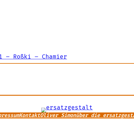
1 – Roßki – Chamier
pressum
Kontakt
Oliver Simon
über die ersatzgest