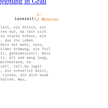
egnung in Grau
1–
Lesezeit:
2 Minuten
Blatt, ein Strich, ein
tten nur, da löst sich
die starre Schnur, ein
n, das ins Leben
.Kein Ast mehr, nein,
wilder Schwung, ein Teil
dir, geheimnisvoll. Dein
itz, alt und ewig jung,
Märchenland, so
tvoll, toll.Du jagst
n, ein schneller Geist,
h Linien, die dich kaum
 halten. Was…