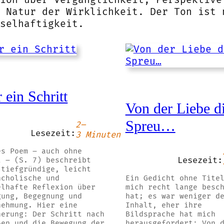
 Natur der Wirklichkeit. Der Ton ist 
selhaftigkeit.
 ein Schritt
Von der Liebe d
Spreu…
2–
Lesezeit:
3 Minuten
es Poem – auch ohne
Lesezeit:
l – (S. 7) beschreibt
 tiefgründige, leicht
ncholische und
Ein Gedicht ohne Tite
elhafte Reflexion über
mich recht lange besc
gung, Begegnung und
hat; es war weniger d
nehmung. Hier eine
Inhalt, eher ihre
herung: Der Schritt nach
Bildsprache hat mich
ßen und die Bewegung der
herausgefordert: Von 