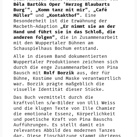
Béla Bartóks Oper ‘Herzog Blaubarts
Burg’“
,
„Komm tanz mit mir“
,
„Café
Müller“
und
„Kontakthof“
. Eine
Besonderheit ist die Erwähnung der
Macbeth-Adaption
„Er nimmt sie an der
Hand und führt sie in das Schloß, die
anderen folgen“
, die in Zusammenarbeit
mit den Wuppertaler Bühnen am
Schauspielhaus Bochum entstand.
Alle in diesem Band dokumentierten
Wuppertaler Produktionen zeichnen sich
durch die enge Zusammenarbeit von Pina
Bausch mit
Rolf Borzik
aus, der für
Bühne, Kostüme und Maske verantwortlich
war. Borzik prägte maßgeblich die
visuelle Identität dieser Stücke.
Das Buch vermittelt durch die
kraftvollen s/w-Bilder von Ulli Weiss
und die klugen Texte von Ille Chamier
die emotionale Essenz, Körperlichkeit
und poetische Kraft von Pina Bauschs
Aufführungen. Es stellt damit ein
relevantes Abbild des modernen Tanzes
dar. Diese Einschätzung stammt übrigens