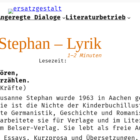
Angeregte Dialoge
Literaturbetrieb
Stephan – Lyrik
1–2 Minuten
Lesezeit:
ören,
rzählen.
Kräfte)
usanne Stephan wurde 1963 in Aachen g
ie ist die Nichte der Kinderbuchillus
te Germanistik, Geschichte und Romani
arbeitete sie für Verlage und im Lite
m Belser-Verlag. Sie lebt als freie A
 Essays, Kurzprosa und Übersetzungen.