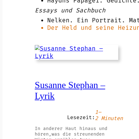
Haydns Papagei. Gedichte
Essays und Sachbuch
Nelken. Ein Portrait. Ma
Der Held und seine Heizu
Susanne Stephan –
Lyrik
1–
Lesezeit:
2 Minuten
In anderer Haut hinaus und
hören,was die streunenden