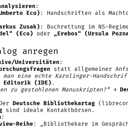
analysieren
:
Umberto Eco)
: Handschriften als Macht
arkus Zusak)
: Buchrettung im NS-Regim
del“ (Eco)
oder
„Erebos“ (Ursula Pozn
alog anregen
hive/Universitäten
:
orschungsfragen
statt allgemeiner Anf
 man eine echte Karolinger-Handschrif
 Editorik (IDE)
.
en zu gestohlenen Manuskripten?“
→
De
 Der
Deutsche Bibliothekartag
(libreco
g
sind ideale Kontaktbörsen.
n
:
view-Reihe
: „Bibliothekare im Gespräc