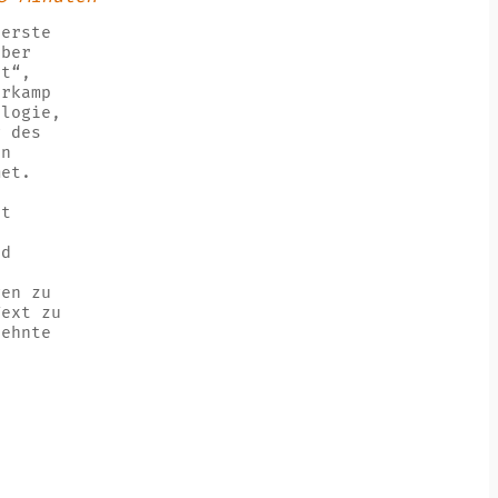
 erste
über
üt“,
hrkamp
ologie,
g des
en
met.
t
rt
nd
gen zu
Text zu
zehnte