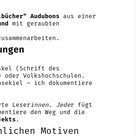
lbücher“ Audubons
aus einer
und
mit geraubten
usammenarbeiten.
ungen
kel (Schrift des
) oder Volkshochschulen.
nsekiel – ich dokumentiere
te Leser
innen. Jede
r fügt
mentiere den Weg und die
jekts
.
nlichen Motiven