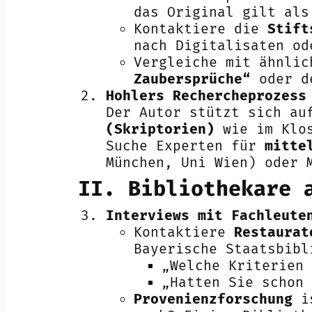
das Original gilt als
Kontaktiere die
Stift
nach Digitalisaten od
Vergleiche mit ähnli
Zaubersprüche“
oder 
Hohlers Rechercheprozess
Der Autor stützt sich au
(Skriptorien)
wie im Klos
Suche Experten für
mitte
München, Uni Wien) oder 
II. Bibliothekare 
Interviews mit Fachleute
Kontaktiere
Restaurat
Bayerische Staatsbibl
„Welche Kriterien 
„Hatten Sie schon 
Provenienzforschung
is