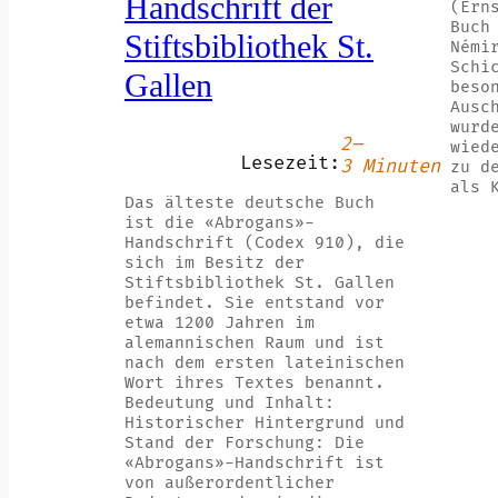
Handschrift der
(Ern
Buch
Stiftsbibliothek St.
Némi
Schi
Gallen
beso
Ausc
wurd
2–
wied
Lesezeit:
3 Minuten
zu d
als 
Das älteste deutsche Buch
ist die «Abrogans»-
Handschrift (Codex 910), die
sich im Besitz der
Stiftsbibliothek St. Gallen
befindet. Sie entstand vor
etwa 1200 Jahren im
alemannischen Raum und ist
nach dem ersten lateinischen
Wort ihres Textes benannt.
Bedeutung und Inhalt:
Historischer Hintergrund und
Stand der Forschung: Die
«Abrogans»-Handschrift ist
von außerordentlicher