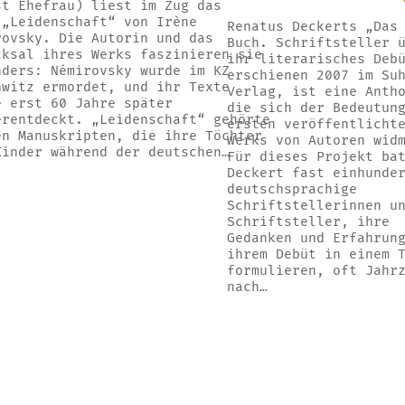
st Ehefrau) liest im Zug das
 „Leidenschaft“ von Irène
Renatus Deckerts „Das
rovsky. Die Autorin und das
Buch. Schriftsteller 
cksal ihres Werks faszinieren sie
ihr literarisches Deb
nders: Némirovsky wurde im KZ
erschienen 2007 im Su
hwitz ermordet, und ihr Texte
Verlag, ist eine Anth
e erst 60 Jahre später
die sich der Bedeutun
erentdeckt. „Leidenschaft“ gehörte
ersten veröffentlicht
en Manuskripten, die ihre Töchter
Werks von Autoren wid
Kinder während der deutschen…
Für dieses Projekt ba
Deckert fast einhunde
deutschsprachige
Schriftstellerinnen u
Schriftsteller, ihre
Gedanken und Erfahrun
ihrem Debüt in einem 
formulieren, oft Jahr
nach…