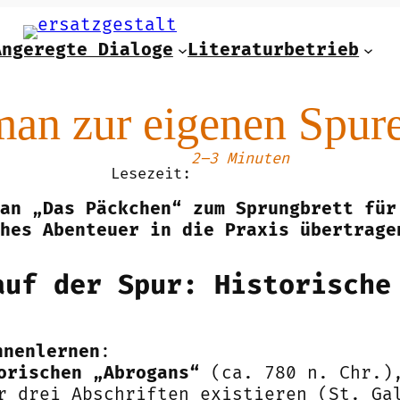
Angeregte Dialoge
Literaturbetrieb
n zur eigenen Spur
2–3 Minuten
Lesezeit:
an „Das Päckchen“ zum Sprungbrett für
hes Abenteuer in die Praxis übertrage
auf der Spur: Historische
nnenlernen
:
orischen „Abrogans“
(ca. 780 n. Chr.),
r drei Abschriften existieren (St. Ga