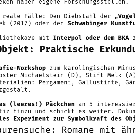
eken haben eigene Forschungsstellen.
e reale Fälle: Den Diebstahl der
„Voge
hek (2017) oder den
Schwabinger Kunstf
bliothekare mit
Interpol oder dem BKA
z
Objekt: Praktische Erkund
afie-Workshop
zum karolingischen Minus
oster Michaelstein (D), Stift Melk (A
terialien: Pergament, Gallustinte, Gä
zgestalt.
:
es (leeres!) Päckchen
an 5 interessier
tiz hinzu und schickt es weiter. Doku
les Experiment zur Symbolkraft des Ob
purensuche: Romane mit äh