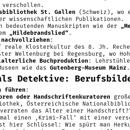
 verschollen.
sbibliothek St. Gallen
(Schweiz), wo e
er wissenschaftlichen Publikationen.
ch bedeutenden Manuskripten wie der
„M
dem
„Hildebrandslied“
.
 nachvollziehen
:
f reale Klosterkultur des 8. Jh. Rech
ter Weltenburg bei Regensburg, wo Hoh
lalterliche Buchproduktion
: Lehrstühle
Museen wie das
Gutenberg-Museum Mainz
.
als Detektive: Berufsbild
n führen
:
oren oder Handschriftenkuratoren
große
iothek, Österreichische Nationalbibli
verraten das Alter einer Handschrift?
mal einen ‚Krimi-Fall‘ mit einer vers
t hier Schlüssel: Wie spürt man Herku