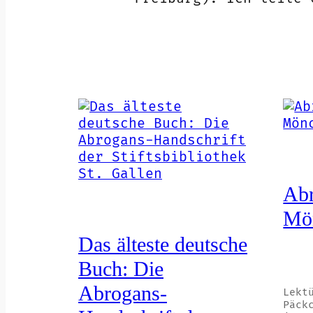
Abr
Mö
Das älteste deutsche
Buch: Die
Abrogans-
Lekt
Päck