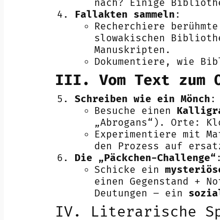
nach? Einige Biblioth
Fallakten sammeln
:
Recherchiere berühmt
slowakischen Bibliot
Manuskripten.
Dokumentiere, wie Bi
III. Vom Text zum 
Schreiben wie ein Mönch
:
Besuche einen
Kalligr
„Abrogans“). Orte: Kl
Experimentiere mit Ma
den Prozess auf ersat
Die „Päckchen-Challenge“
Schicke ein
mysteriös
einen Gegenstand + No
Deutungen – ein
sozia
IV. Literarische S