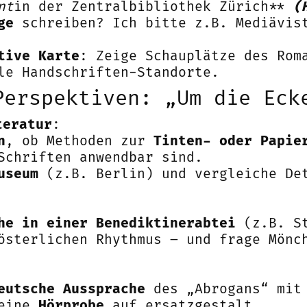
nt
in der Zentralbibliothek Zürich**
(
ge
schreiben? Ich bitte z.B. Mediävist
tive Karte
: Zeige Schauplätze des Rom
le Handschriften-Standorte.
Perspektiven: „Um die Eck
teratur
:
n
, ob Methoden zur
Tinten- oder Papie
Schriften anwendbar sind.
useum
(z.B. Berlin) und vergleiche Det
he in einer Benediktinerabtei
(z.B. St
österlichen Rhythmus – und frage Mönc
eutsche Aussprache
des „Abrogans“ mit 
 eine
Hörprobe
auf ersatzgestalt.