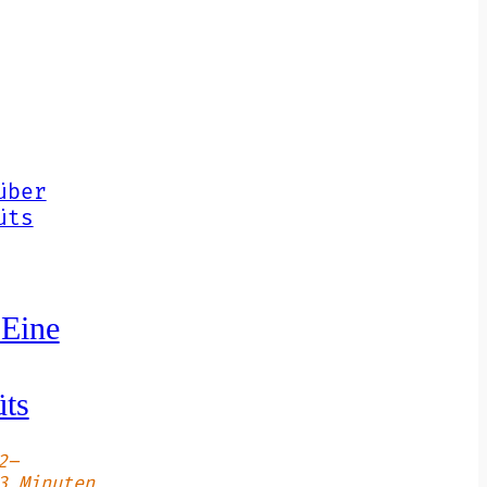
 Eine
üts
2–
3 Minuten