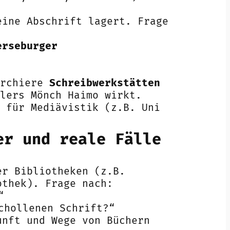
ine Abschrift lagert. Frage
erseburger
erchiere
Schreibwerkstätten
lers Mönch Haimo wirkt.
 für Mediävistik (z.B. Uni
er und reale Fälle
r Bibliotheken (z.B.
othek). Frage nach:
“
chollenen Schrift?“
nft und Wege von Büchern