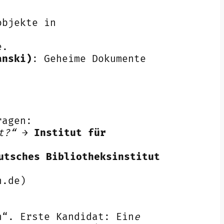
objekte in
e.
anski)
: Geheime Dokumente
ragen:
t?“
→
Institut für
utsches Bibliotheksinstitut
n.de)
h“. Erste Kandidat: Ein
e