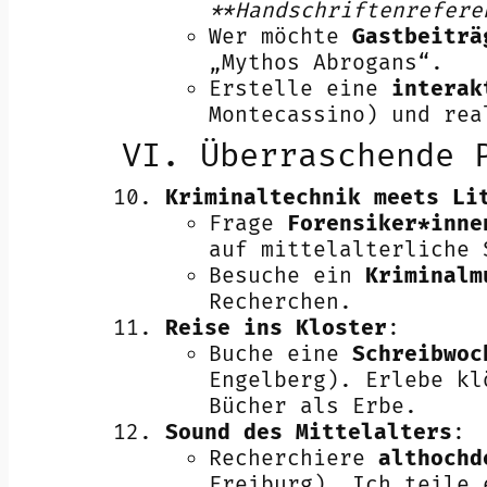
**Handschriftenrefere
Wer möchte
Gastbeiträ
„Mythos Abrogans“.
Erstelle eine
interak
Montecassino) und rea
VI. Überraschende 
Kriminaltechnik meets Li
Frage
Forensiker*inne
auf mittelalterliche 
Besuche ein
Kriminalm
Recherchen.
Reise ins Kloster
:
Buche eine
Schreibwoc
Engelberg). Erlebe kl
Bücher als Erbe.
Sound des Mittelalters
:
Recherchiere
althochd
Freiburg). Ich teile