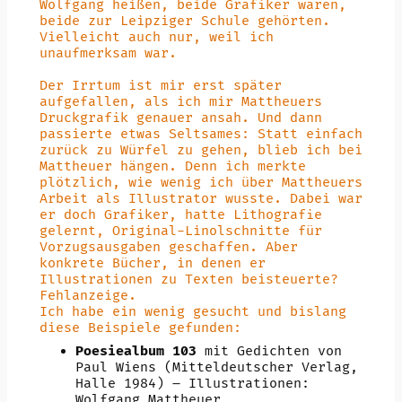
Wolfgang heißen, beide Grafiker waren,
beide zur Leipziger Schule gehörten.
Vielleicht auch nur, weil ich
unaufmerksam war.
Der Irrtum ist mir erst später
aufgefallen, als ich mir Mattheuers
Druckgrafik genauer ansah. Und dann
passierte etwas Seltsames: Statt einfach
zurück zu Würfel zu gehen, blieb ich bei
Mattheuer hängen. Denn ich merkte
plötzlich, wie wenig ich über Mattheuers
Arbeit als Illustrator wusste. Dabei war
er doch Grafiker, hatte Lithografie
gelernt, Original-Linolschnitte für
Vorzugsausgaben geschaffen. Aber
konkrete Bücher, in denen er
Illustrationen zu Texten beisteuerte?
Fehlanzeige.
Ich habe ein wenig gesucht und bislang
diese Beispiele gefunden:
Poesiealbum 103
mit Gedichten von
Paul Wiens (Mitteldeutscher Verlag,
Halle 1984) – Illustrationen:
Wolfgang Mattheuer