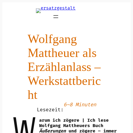
Zum
Inhalt
springen
Wolfgang
Mattheuer als
Erzählanlass –
Werkstattberic
ht
6–8 Minuten
Lesezeit:
W
arum ich zögere | Ich lese
Wolfgang Mattheuers Buch
Äußerungen
und zögere – immer