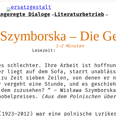
Angeregte Dialoge
Literaturbetrieb
Szymborska – Die Ge
1–2 Minuten
Lesezeit:
es schlechter. Ihre Arbeit ist hoffnun
er liegt auf dem Sofa, starrt unabläss
 zu Zeit sieben Zeilen, von denen er n
r vergeht eine Stunde, und es geschieh
 dem zuzusehen? “ – Wisława Szymborsk
nobelpreises.
(Aus dem Polnischen über
(1923–2012) war eine polnische Lyrike