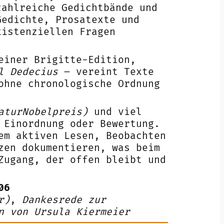
zahlreiche Gedichtbände und
Gedichte, Prosatexte und
xistenziellen Fragen
einer Brigitte-Edition,
l Dedecius
– vereint Texte
ohne chronologische Ordnung
aturNobelpreis)
und viel
 Einordnung oder Bewertung.
em aktiven Lesen, Beobachten
zen dokumentieren, was beim
Zugang, der offen bleibt und
006
r)
,
Dankesrede zur
n von Ursula Kiermeier