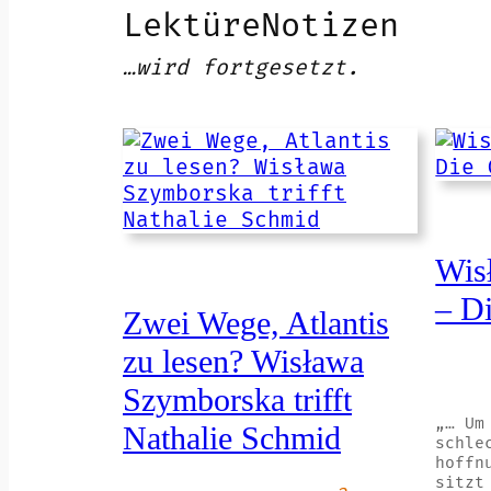
LektüreNotizen
…wird fortgesetzt.
Wis
– D
Zwei Wege, Atlantis
zu lesen? Wisława
Szymborska trifft
„… Um
Nathalie Schmid
schle
hoffn
sitzt