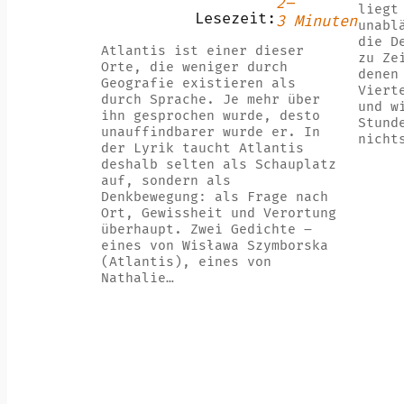
2–
liegt
Lesezeit:
3 Minuten
unabl
die D
Atlantis ist einer dieser
zu Ze
Orte, die weniger durch
denen
Geografie existieren als
Viert
durch Sprache. Je mehr über
und w
ihn gesprochen wurde, desto
Stund
unauffindbarer wurde er. In
nicht
der Lyrik taucht Atlantis
deshalb selten als Schauplatz
auf, sondern als
Denkbewegung: als Frage nach
Ort, Gewissheit und Verortung
überhaupt. Zwei Gedichte –
eines von Wisława Szymborska
(Atlantis), eines von
Nathalie…