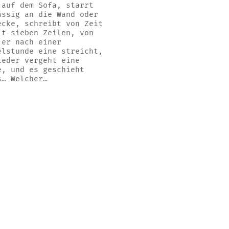
 auf dem Sofa, starrt
ässig an die Wand oder
ecke, schreibt von Zeit
it sieben Zeilen, von
 er nach einer
elstunde eine streicht,
ieder vergeht eine
e, und es geschieht
s… Welcher…