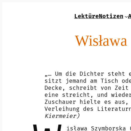
Zum
Inhalt
LektüreNotizen
springen
Wisława 
„… Um die Dichter steht 
sitzt jemand am Tisch od
Decke, schreibt von Zeit
eine streicht, und wiede
Zuschauer hielte es aus,
Verleihung des Literatur
Kiermeier)
isława Szymborska 