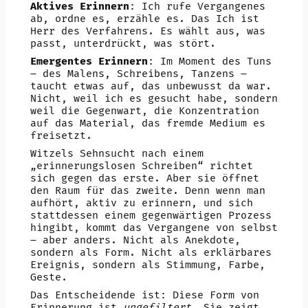
Aktives Erinnern
: Ich rufe Vergangenes
ab, ordne es, erzähle es. Das Ich ist
Herr des Verfahrens. Es wählt aus, was
passt, unterdrückt, was stört.
Emergentes Erinnern
: Im Moment des Tuns
– des Malens, Schreibens, Tanzens –
taucht etwas auf, das unbewusst da war.
Nicht, weil ich es gesucht habe, sondern
weil die Gegenwart, die Konzentration
auf das Material, das fremde Medium es
freisetzt.
Witzels Sehnsucht nach einem
„erinnerungslosen Schreiben“ richtet
sich gegen das erste. Aber sie öffnet
den Raum für das zweite. Denn wenn man
aufhört, aktiv zu erinnern, und sich
stattdessen einem gegenwärtigen Prozess
hingibt, kommt das Vergangene von selbst
– aber anders. Nicht als Anekdote,
sondern als Form. Nicht als erklärbares
Ereignis, sondern als Stimmung, Farbe,
Geste.
Das Entscheidende ist: Diese Form von
Erinnerung ist
ungefiltert
. Sie zeigt