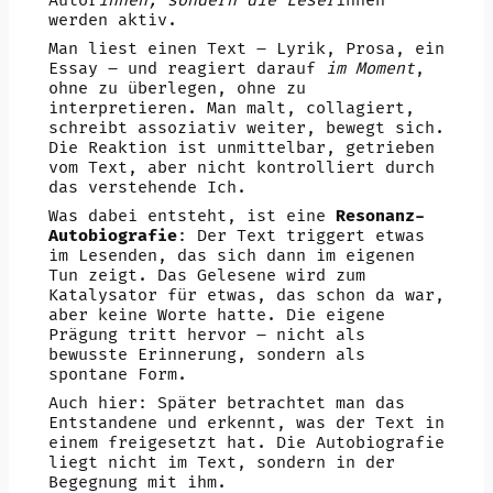
Autor
innen, sondern die Leser
innen
werden aktiv.
Man liest einen Text – Lyrik, Prosa, ein
Essay – und reagiert darauf
im Moment
,
ohne zu überlegen, ohne zu
interpretieren. Man malt, collagiert,
schreibt assoziativ weiter, bewegt sich.
Die Reaktion ist unmittelbar, getrieben
vom Text, aber nicht kontrolliert durch
das verstehende Ich.
Was dabei entsteht, ist eine
Resonanz-
Autobiografie
: Der Text triggert etwas
im Lesenden, das sich dann im eigenen
Tun zeigt. Das Gelesene wird zum
Katalysator für etwas, das schon da war,
aber keine Worte hatte. Die eigene
Prägung tritt hervor – nicht als
bewusste Erinnerung, sondern als
spontane Form.
Auch hier: Später betrachtet man das
Entstandene und erkennt, was der Text in
einem freigesetzt hat. Die Autobiografie
liegt nicht im Text, sondern in der
Begegnung mit ihm.