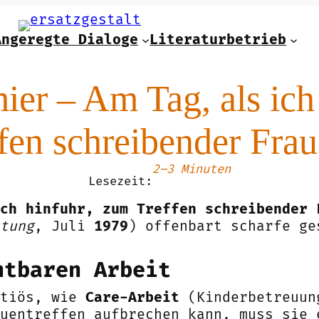
Angeregte Dialoge
Literaturbetrieb
ier – Am Tag, als ich
fen schreibender Fr
2–3 Minuten
Lesezeit:
ch hinfuhr, zum Treffen schreibender 
tung
, Juli
1979
) offenbart scharfe ge
htbaren Arbeit
utiös, wie
Care-Arbeit
(Kinderbetreuun
uentreffen aufbrechen kann, muss sie 