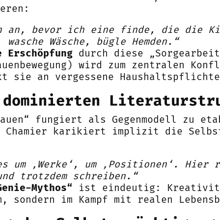
eren:
n an, bevor ich eine finde, die die Ki
, wasche Wäsche, bügle Hemden.“
e Erschöpfung
durch diese „Sorgearbeit
auenbewegung) wird zum zentralen Konfl
kt sie an vergessene Haushaltspflichte
 dominierten Literaturstr
rauen“ fungiert als Gegenmodell zu eta
 Chamier karikiert implizit die Selbs
es um ‚Werke‘, um ‚Positionen‘. Hier r
und trotzdem schreiben.“
Genie-Mythos“
ist eindeutig: Kreativit
m, sondern im Kampf mit realen Lebensb