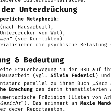
ierende Sisterhood-Narrative.
 der Unterdrückung
perliche Metaphorik
:
(nach Hausarbeit),
Unterdrücken von Wut),
men“
(vor Konflikten).
rialisieren die psychische Belastung 
ung & Bedeutung
eite Frauenbewegung in der BRD auf ih
 Hausarbeit (vgl.
Silvia Federici
) und
entstand parallel zu ihrem Buch
„Setz 
he Brechung
des darin thematisierten 
umentarische Präzision (Listen von Ar
Gesicht
“). Das erinnert an
Maxie Wand
er deren Reportageton.