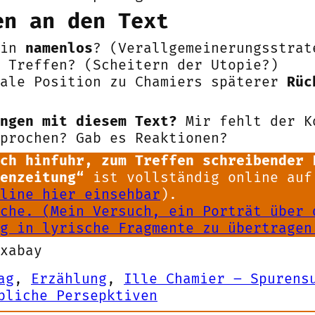
en an den Text
tin
namenlos
? (Verallgemeinerungsstrat
 Treffen? (Scheitern der Utopie?)
kale Position zu Chamiers späterer
Rüc
ngen mit diesem Text?
Mir fehlt der K
sprochen? Gab es Reaktionen?
ch hinfuhr, zum Treffen schreibender 
enzeitung“
ist vollständig online auf
line hier einsehbar
).
che. (Mein Versuch, ein Porträt über 
g in lyrische Fragmente zu übertragen
xabay
ag
, 
Erzählung
, 
Ille Chamier – Spurens
bliche Persepktiven