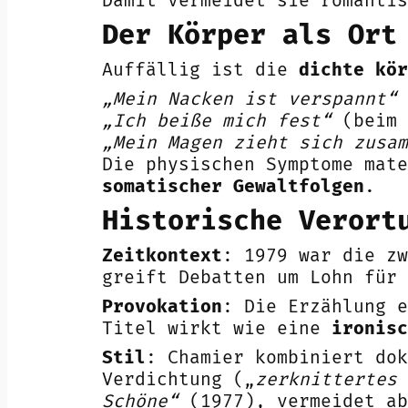
Damit vermeidet sie romantis
Der Körper als Ort
Auffällig ist die
dichte kör
„Mein Nacken ist verspannt“
„Ich beiße mich fest“
(beim 
„Mein Magen zieht sich zusam
Die physischen Symptome mate
somatischer Gewaltfolgen
.
Historische Verort
Zeitkontext
: 1979 war die zw
greift Debatten um Lohn für
Provokation
: Die Erzählung 
Titel wirkt wie eine
ironisc
Stil
: Chamier kombiniert dok
Verdichtung („
zerknittertes 
Schöne“
(1977), vermeidet ab