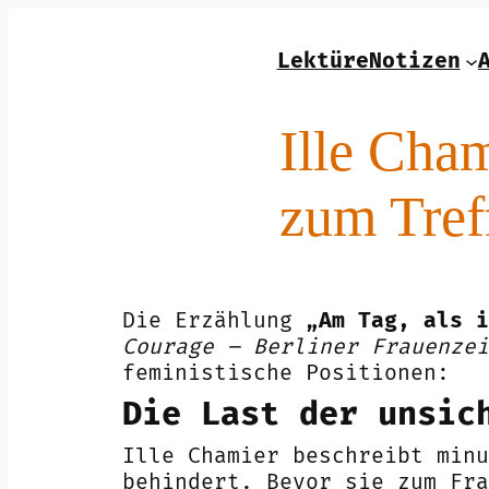
Zum
Inhalt
LektüreNotizen
springen
Ille Cham
zum Tref
Die Erzählung
„Am Tag, als i
Courage – Berliner Frauenzei
feministische Positionen:
Die Last der unsic
Ille Chamier beschreibt min
behindert. Bevor sie zum Fra