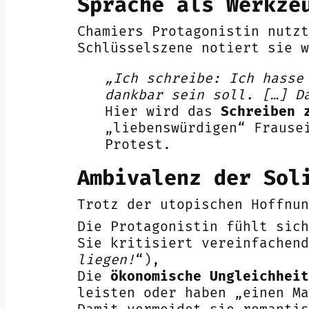
Sprache als Werkze
Chamiers Protagonistin nutz
Schlüsselszene notiert sie w
„Ich schreibe: Ich hasse
dankbar sein soll. […] D
Hier wird das
Schreiben 
„liebenswürdigen“ Frause
Protest.
Ambivalenz der Sol
Trotz der utopischen Hoffnu
Die Protagonistin fühlt sich
Sie kritisiert vereinfachend
liegen!
“),
Die
ökonomische Ungleichheit
leisten oder haben „einen Ma