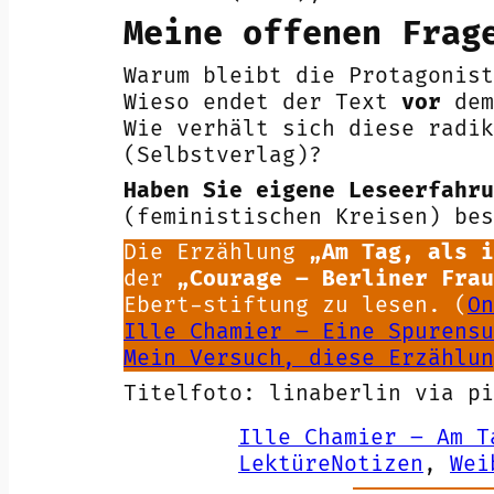
Meine offenen Frag
Warum bleibt die Protagonis
Wieso endet der Text
vor
dem
Wie verhält sich diese radi
(Selbstverlag)?
Haben Sie eigene Leseerfahru
(feministischen Kreisen) be
Die Erzählung
„Am Tag, als i
der
„Courage – Berliner Frau
Ebert-stiftung zu lesen. (
On
Ille Chamier – Eine Spurensu
Mein Versuch, diese Erzählun
Titelfoto: linaberlin via pi
Ille Chamier – Am T
LektüreNotizen
, 
Wei