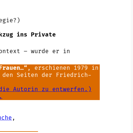
egie?)
kzug ins Private
ontext – wurde er in
Frauen…“
, erschienen 1979 in
 den Seiten der Friedrich-
die Autorin zu entwerfen.)
.
uche
, 