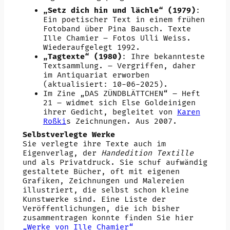
„Setz dich hin und lächle“ (1979)
:
Ein poetischer Text in einem frühen
Fotoband über Pina Bausch. Texte
Ille Chamier – Fotos Ulli Weiss.
Wiederaufgelegt 1992.
„Tagtexte“ (1980)
: Ihre bekannteste
Textsammlung. – Vergriffen, daher
im Antiquariat erworben
(aktualisiert: 10-06-2025).
Im Zine „DAS ZÜNDBLÄTTCHEN“ – Heft
21 – widmet sich Else Goldeinigen
ihrer Gedicht, begleitet von
Karen
Roßki
s Zeichnungen. Aus 2007.
Selbstverlegte Werke
Sie verlegte ihre Texte auch im
Eigenverlag, der
Handedition Textille
und als Privatdruck. Sie schuf aufwändig
gestaltete Bücher, oft mit eigenen
Grafiken, Zeichnungen und Malereien
illustriert, die selbst schon kleine
Kunstwerke sind. Eine Liste der
Veröffentlichungen, die ich bisher
zusammentragen konnte finden Sie hier
„Werke von Ille Chamier“