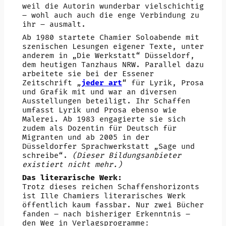
weil die Autorin wunderbar vielschichtig
– wohl auch auch die enge Verbindung zu
ihr – ausmalt.
Ab 1980 startete Chamier Soloabende mit
szenischen Lesungen eigener Texte, unter
anderem in „Die Werkstatt“ Düsseldorf,
dem heutigen Tanzhaus NRW. Parallel dazu
arbeitete sie bei der Essener
Zeitschrift „
jeder art
“ für Lyrik, Prosa
und Grafik mit und war an diversen
Ausstellungen beteiligt. Ihr Schaffen
umfasst Lyrik und Prosa ebenso wie
Malerei. Ab 1983 engagierte sie sich
zudem als Dozentin für Deutsch für
Migranten und ab 2005 in der
Düsseldorfer Sprachwerkstatt „Sage und
schreibe“.
(Dieser Bildungsanbieter
existiert nicht mehr.)
Das literarische Werk:
Trotz dieses reichen Schaffenshorizonts
ist Ille Chamiers literarisches Werk
öffentlich kaum fassbar. Nur zwei Bücher
fanden – nach bisheriger Erkenntnis –
den Weg in Verlagsprogramme: