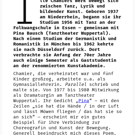
I
lle Chamiers Werk bewegt sich
zwischen Tanz, Lyrik und
bildender Kunst. Geboren 1937
am Niederrhein, begann sie ihr
Studium 1956 mit Tanz an der
Folkwangschule in Essen – gemeinsam mit
Pina Bausch (Tanztheater Wuppertal).
Nach einem Studium der Germanistik und
Romanistik in München bis 1962 kehrte
sie nach Düsseldorf zurück. Dort
verbrachte sie Anfang der 70er Jahre
auch einige Semester als Gaststudentin
an der renommierten Kunstakademie.
Chamier, die verheiratet war und fünf
Kinder großzog, arbeitete u.a. als
Gymnasiallehrerin.
Parallel
schrieb und
malte sie. Von 1977 bis 1980 Mitwirkung
als Dramaturgin am Tanztheater
Wuppertal. Ihr Gedicht „
Pina
“ – mit den
Zeilen „sie hat die Hände / in der Luft
und lässt Möwen fliegen / das hat sie so
an sich“ – erscheint mir ein gutes
Beispiel für ihre Verbindung zur
Choreografin und Kunst der Bewegung.
Generell beeindruckt mich dieses Poem,