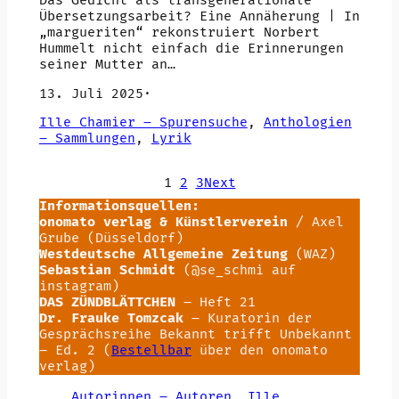
Das Gedicht als transgenerationale
Übersetzungsarbeit? Eine Annäherung | In
„margueriten“ rekonstruiert Norbert
Hummelt nicht einfach die Erinnerungen
seiner Mutter an…
13. Juli 2025
·
Ille Chamier – Spurensuche
, 
Anthologien
– Sammlungen
, 
Lyrik
1
2
3
Next
Informationsquellen:
onomato verlag & Künstlerverein
/ Axel
Grube (Düsseldorf)
Westdeutsche Allgemeine Zeitung
(WAZ)
Sebastian Schmidt
(@se_schmi auf
instagram)
DAS ZÜNDBLÄTTCHEN
– Heft 21
Dr. Frauke Tomzcak
– Kuratorin der
Gesprächsreihe Bekannt trifft Unbekannt
– Ed. 2 (
Bestellbar
über den onomato
verlag)
Autorinnen – Autoren
, 
Ille