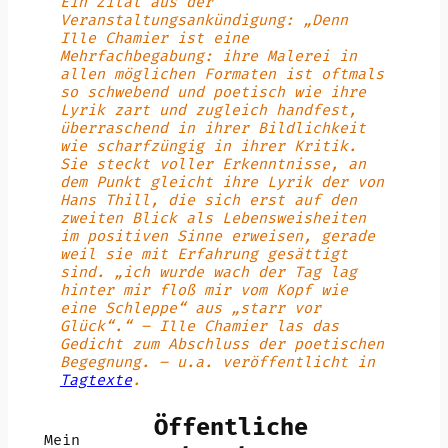
Ein Zitat aus der
Veranstaltungsankündigung: „Denn
Ille Chamier ist eine
Mehrfachbegabung: ihre Malerei in
allen möglichen Formaten ist oftmals
so schwebend und poetisch wie ihre
Lyrik zart und zugleich handfest,
überraschend in ihrer Bildlichkeit
wie scharfzüngig in ihrer Kritik.
Sie steckt voller Erkenntnisse, an
dem Punkt gleicht ihre Lyrik der von
Hans Thill, die sich erst auf den
zweiten Blick als Lebensweisheiten
im positiven Sinne erweisen, gerade
weil sie mit Erfahrung gesättigt
sind. „ich wurde wach der Tag lag
hinter mir floß mir vom Kopf wie
eine Schleppe“ aus „starr vor
Glück“.“ –
Ille Chamier las das
Gedicht zum Abschluss der poetischen
Begegnung.
– u.a. veröffentlicht in
Tagtexte
.
Öffentliche
Mein