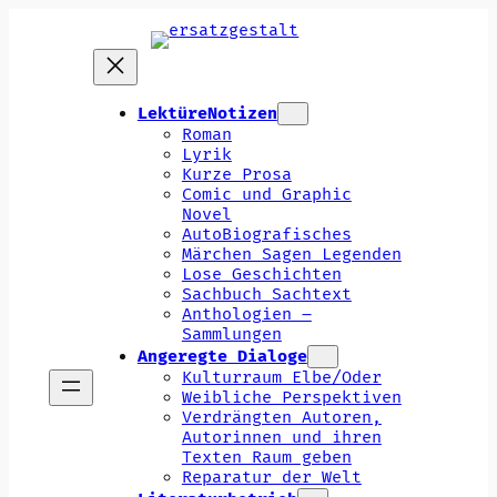
Zum
Inhalt
springen
LektüreNotizen
Roman
Lyrik
Kurze Prosa
Comic und Graphic
Novel
AutoBiografisches
Märchen Sagen Legenden
Lose Geschichten
Sachbuch Sachtext
Anthologien –
Sammlungen
Angeregte Dialoge
Kulturraum Elbe/Oder
Weibliche Perspektiven
Verdrängten Autoren,
Autorinnen und ihren
Texten Raum geben
Reparatur der Welt