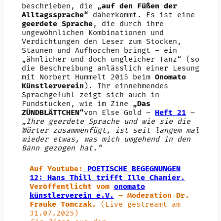
beschrieben, die
„auf den Füßen der
Alltagssprache“
daherkommt. Es ist eine
geerdete Sprache
, die durch ihre
ungewöhnlichen Kombinationen und
Verdichtungen den Leser zum Stocken,
Staunen und Aufhorchen bringt – ein
„ähnlicher und doch ungleicher Tanz“ (so
die Beschreibung anlässlich einer Lesung
mit Norbert Hummelt 2015 beim
Onomato
Künstlerverein
). Ihr einnehmendes
Sprachgefühl zeigt sich auch in
Fundstücken, wie im Zine
„Das
ZÜNDBLÄTTCHEN“
von Else Gold –
Heft 21
–
„Ihre geerdete Sprache und wie sie die
Wörter zusammenfügt, ist seit langem mal
wieder etwas, was mich umgehend in den
Bann gezogen hat.“
Auf Youtube:
POETISCHE BEGEGNUNGEN
12: Hans Thill trifft Ille Chamier.
Veröffentlicht vom
onomato
künstlerverein e.V.
– Moderation Dr.
Frauke Tomczak.
(Live gestreamt am
31.07.2025)