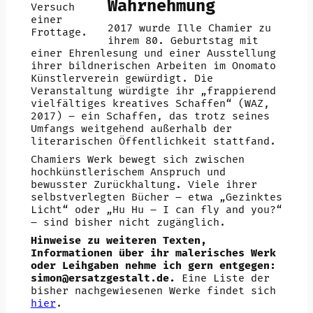
Wahrnehmung
Versuch
einer
2017 wurde Ille Chamier zu
Frottage.
ihrem 80. Geburtstag mit
einer Ehrenlesung und einer Ausstellung
ihrer bildnerischen Arbeiten im Onomato
Künstlerverein gewürdigt. Die
Veranstaltung würdigte ihr „frappierend
vielfältiges kreatives Schaffen“ (WAZ,
2017) – ein Schaffen, das trotz seines
Umfangs weitgehend außerhalb der
literarischen Öffentlichkeit stattfand.
Chamiers Werk bewegt sich zwischen
hochkünstlerischem Anspruch und
bewusster Zurückhaltung. Viele ihrer
selbstverlegten Bücher – etwa „Gezinktes
Licht“ oder „Hu Hu – I can fly and you?“
– sind bisher nicht zugänglich.
Hinweise zu weiteren Texten,
Informationen über ihr malerisches Werk
oder Leihgaben nehme ich gern entgegen:
simon@ersatzgestalt.de.
Eine Liste der
bisher nachgewiesenen Werke findet sich
hier
.