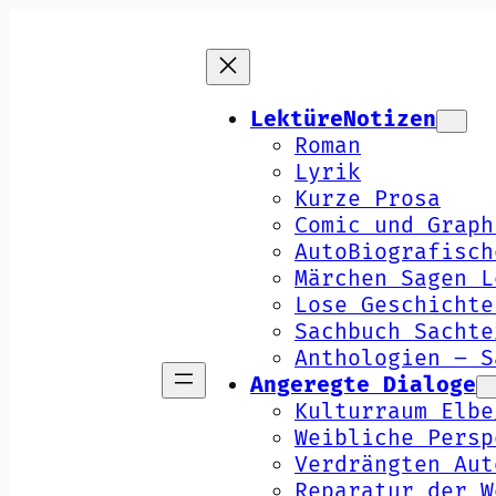
Zum
Inhalt
springen
LektüreNotizen
Roman
Lyrik
Kurze Prosa
Comic und Graph
AutoBiografisch
Märchen Sagen L
Lose Geschichte
Sachbuch Sachte
Anthologien – S
Angeregte Dialoge
Kulturraum Elbe
Weibliche Persp
Verdrängten Aut
Reparatur der W