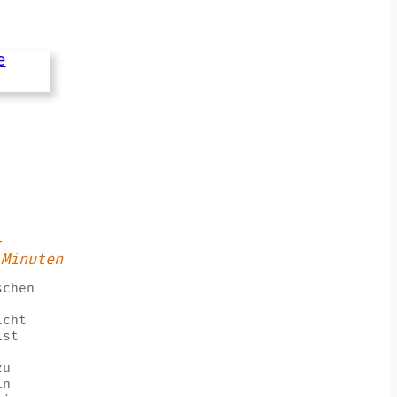
–
 Minuten
schen
icht
ist
zu
in