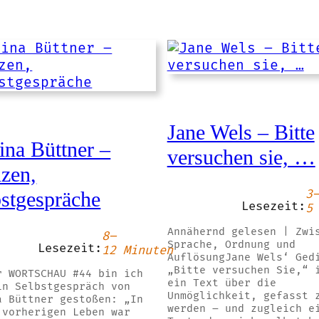
Jane Wels – Bitte
ina Büttner –
versuchen sie, …
izen,
3
bstgespräche
Lesezeit:
5
Annähernd gelesen | Zwi
8–
Sprache, Ordnung und
Lesezeit:
12 Minuten
AuflösungJane Wels‘ Ged
„Bitte versuchen Sie,“ 
r WORTSCHAU #44 bin ich
ein Text über die
in Selbstgespräch von
Unmöglichkeit, gefasst 
a Büttner gestoßen: „In
werden – und zugleich e
 vorherigen Leben war