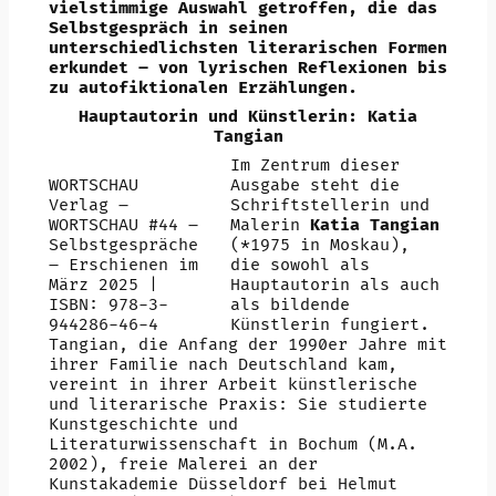
vielstimmige Auswahl getroffen, die das
Selbstgespräch in seinen
unterschiedlichsten literarischen Formen
erkundet – von lyrischen Reflexionen bis
zu autofiktionalen Erzählungen.
Hauptautorin und Künstlerin: Katia
Tangian
Im Zentrum dieser
WORTSCHAU
Ausgabe steht die
Verlag –
Schriftstellerin und
WORTSCHAU #44 –
Malerin
Katia Tangian
Selbstgespräche
(*1975 in Moskau),
– Erschienen im
die sowohl als
März 2025 |
Hauptautorin als auch
ISBN: 978-3-
als bildende
944286-46-4
Künstlerin fungiert.
Tangian, die Anfang der 1990er Jahre mit
ihrer Familie nach Deutschland kam,
vereint in ihrer Arbeit künstlerische
und literarische Praxis: Sie studierte
Kunstgeschichte und
Literaturwissenschaft in Bochum (M.A.
2002), freie Malerei an der
Kunstakademie Düsseldorf bei Helmut