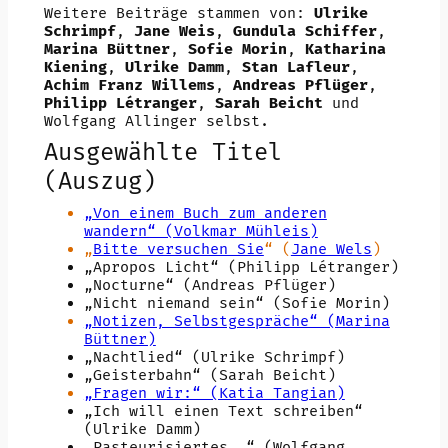
Weitere Beiträge stammen von:
Ulrike
Schrimpf
,
Jane Weis
,
Gundula Schiffer
,
Marina Büttner
,
Sofie Morin
,
Katharina
Kiening
,
Ulrike Damm
,
Stan Lafleur
,
Achim Franz Willems
,
Andreas Pflüger
,
Philipp Létranger
,
Sarah Beicht
und
Wolfgang Allinger selbst.
Ausgewählte Titel
(Auszug)
„Von einem Buch zum anderen
wandern“ (Volkmar Mühleis)
„
Bitte versuchen Sie
“ (
Jane Wels
)
„Apropos Licht“ (Philipp Létranger)
„Nocturne“ (Andreas Pflüger)
„Nicht niemand sein“ (Sofie Morin)
„Notizen, Selbstgespräche“ (Marina
Büttner)
„Nachtlied“ (Ulrike Schrimpf)
„Geisterbahn“ (Sarah Beicht)
„Fragen wir:“ (Katia Tangian)
„Ich will einen Text schreiben“
(Ulrike Damm)
„Pasteurisiertes …“ (Wolfgang