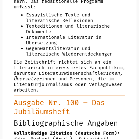
Kern. Das redaktionelle Programm
umfasst:
Essayistische Texte und
literarische Reflexionen
Texteditionen und literarische
Dokumente
Internationale Literatur in
Übersetzung
Gegenwartsliteratur und
literarische Wiederentdeckungen
Die Zeitschrift richtet sich an ein
literarisch interessiertes Fachpublikum,
darunter Literaturwissenschaftler
innen,
Übersetzer
innen und Personen, die im
Literaturjournalismus oder Verlagswesen
arbeiten.
Ausgabe Nr. 100 – Das
Jubiläumsheft
Bibliographische Angaben
Vollständige Zitation (deutsche Form):
Wehr, Norbert (Hrsg.).
Schreibheft.