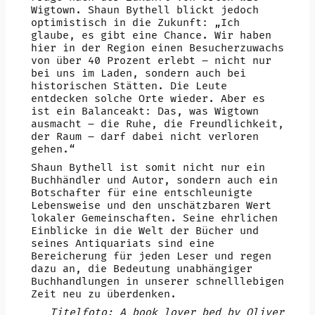
Wigtown. Shaun Bythell blickt jedoch
optimistisch in die Zukunft: „Ich
glaube, es gibt eine Chance. Wir haben
hier in der Region einen Besucherzuwachs
von über 40 Prozent erlebt – nicht nur
bei uns im Laden, sondern auch bei
historischen Stätten. Die Leute
entdecken solche Orte wieder. Aber es
ist ein Balanceakt: Das, was Wigtown
ausmacht – die Ruhe, die Freundlichkeit,
der Raum – darf dabei nicht verloren
gehen.“
Shaun Bythell ist somit nicht nur ein
Buchhändler und Autor, sondern auch ein
Botschafter für eine entschleunigte
Lebensweise und den unschätzbaren Wert
lokaler Gemeinschaften. Seine ehrlichen
Einblicke in die Welt der Bücher und
seines Antiquariats sind eine
Bereicherung für jeden Leser und regen
dazu an, die Bedeutung unabhängiger
Buchhandlungen in unserer schnelllebigen
Zeit neu zu überdenken.
Titelfoto: A book lover bed by Oliver