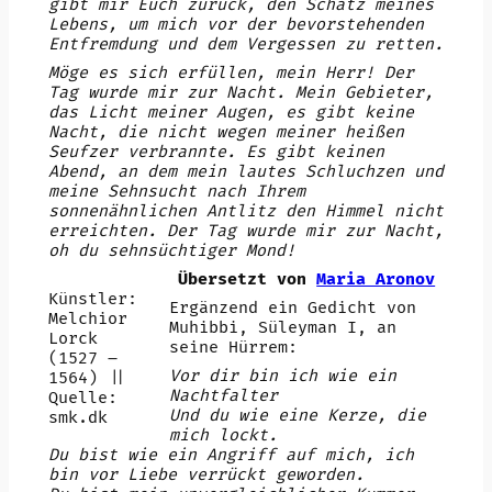
gibt mir Euch zurück, den Schatz meines
Lebens, um mich vor der bevorstehenden
Entfremdung und dem Vergessen zu retten.
Möge es sich erfüllen, mein Herr! Der
Tag wurde mir zur Nacht. Mein Gebieter,
das Licht meiner Augen, es gibt keine
Nacht, die nicht wegen meiner heißen
Seufzer verbrannte. Es gibt keinen
Abend, an dem mein lautes Schluchzen und
meine Sehnsucht nach Ihrem
sonnenähnlichen Antlitz den Himmel nicht
erreichten. Der Tag wurde mir zur Nacht,
oh du sehnsüchtiger Mond!
Übersetzt von
Maria Aronov
Künstler:
Ergänzend ein Gedicht von
Melchior
Muhibbi, Süleyman I, an
Lorck
seine Hürrem:
(1527 –
Vor dir bin ich wie ein
1564) ||
Nachtfalter
Quelle:
Und du wie eine Kerze, die
smk.dk
mich lockt.
Du bist wie ein Angriff auf mich, ich
bin vor Liebe verrückt geworden.