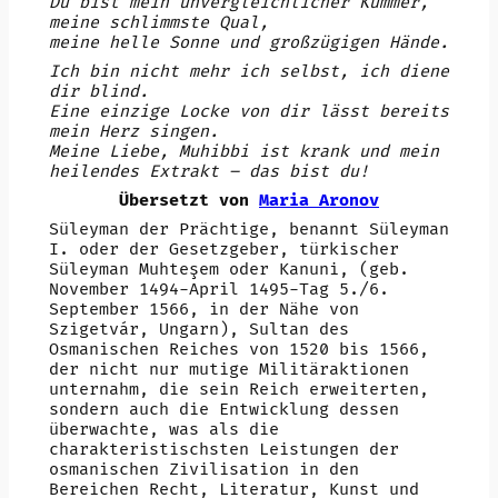
Du bist mein unvergleichlicher Kummer,
meine schlimmste Qual,
meine helle Sonne und großzügigen Hände.
Ich bin nicht mehr ich selbst, ich diene
dir blind.
Eine einzige Locke von dir lässt bereits
mein Herz singen.
Meine Liebe, Muhibbi ist krank und mein
heilendes Extrakt – das bist du!
Übersetzt von
Maria Aronov
Süleyman der Prächtige, benannt Süleyman
I. oder der Gesetzgeber, türkischer
Süleyman Muhteşem oder Kanuni, (geb.
November 1494-April 1495-Tag 5./6.
September 1566, in der Nähe von
Szigetvár, Ungarn), Sultan des
Osmanischen Reiches von 1520 bis 1566,
der nicht nur mutige Militäraktionen
unternahm, die sein Reich erweiterten,
sondern auch die Entwicklung dessen
überwachte, was als die
charakteristischsten Leistungen der
osmanischen Zivilisation in den
Bereichen Recht, Literatur, Kunst und