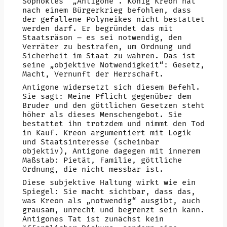
Sophokles‘ „Antigone“. König Kreon hat
nach einem Bürgerkrieg befohlen, dass
der gefallene Polyneikes nicht bestattet
werden darf. Er begründet das mit
Staatsräson – es sei notwendig, den
Verräter zu bestrafen, um Ordnung und
Sicherheit im Staat zu wahren. Das ist
seine „objektive Notwendigkeit“: Gesetz,
Macht, Vernunft der Herrschaft.
Antigone widersetzt sich diesem Befehl.
Sie sagt: Meine Pflicht gegenüber dem
Bruder und den göttlichen Gesetzen steht
höher als dieses Menschengebot. Sie
bestattet ihn trotzdem und nimmt den Tod
in Kauf. Kreon argumentiert mit Logik
und Staatsinteresse (scheinbar
objektiv), Antigone dagegen mit innerem
Maßstab: Pietät, Familie, göttliche
Ordnung, die nicht messbar ist.
Diese subjektive Haltung wirkt wie ein
Spiegel: Sie macht sichtbar, dass das,
was Kreon als „notwendig“ ausgibt, auch
grausam, unrecht und begrenzt sein kann.
Antigones Tat ist zunächst kein