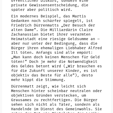
öffentlicher Diskurs, sondern eine
private Gewissensentscheidung, die
später aber politisch wird.
Ein modernes Beispiel, das Martis
Gedanken noch schärfer spiegelt, ist
Friedrich Dürrenmatts „Der Besuch der
alten Dame“. Die Milliardärin Claire
Zachanassian bietet ihrer verarmten
Heimatstadt eine riesige Geldsumme an –
aber nur unter der Bedingung, dass die
Bürger ihren ehemaligen Liebhaber Alfred
Ill töten. Anfangs sind alle empört:
„Man kann doch keinen Menschen für Geld
töten!“ Doch je mehr die Notwendigkeit
des Geldes betont wird („Wir brauchen es
für die Zukunft unserer Kinder, es ist
objektiv das Beste für alle“), desto
mehr kippt die Stimmung.
Dürrenmatt zeigt, wie leicht sich
Menschen hinter scheinbar neutralen oder
objektiven Gründen verstecken, um
Grausames zu rechtfertigen. Die Bürger
sehen sich nicht als Täter, sondern als
Handelnde im Dienst des Gemeinwohls. Sie