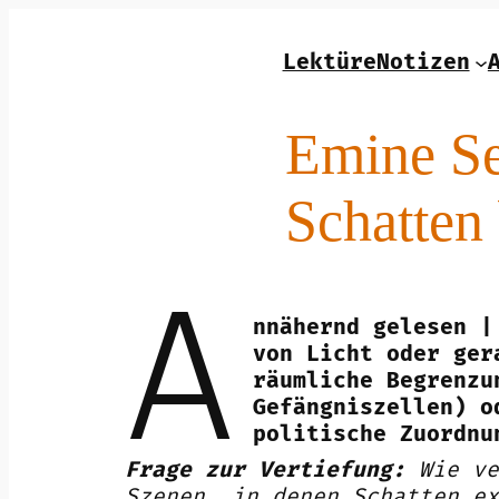
Zum
Inhalt
LektüreNotizen
springen
Emine Se
Schatten
A
nnähernd gelesen |
von Licht oder ger
räumliche Begrenzu
Gefängniszellen) o
politische Zuordnu
Frage zur Vertiefung:
Wie ve
Szenen, in denen Schatten ex