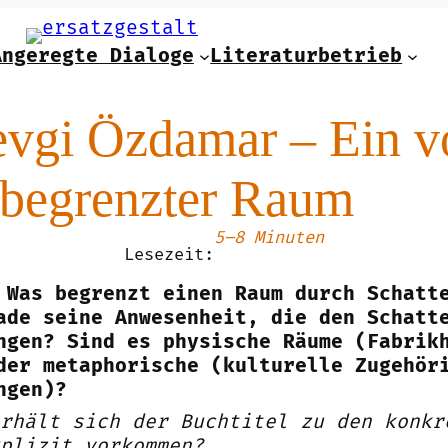
Angeregte Dialoge
Literaturbetrieb
vgi Özdamar – Ein v
 begrenzter Raum
5–8 Minuten
Lesezeit:
 Was begrenzt einen Raum durch Schatt
ade seine Anwesenheit, die den Schatt
ngen? Sind es physische Räume (Fabrik
der metaphorische (kulturelle Zugehör
ngen)?
rhält sich der Buchtitel zu den konkr
plizit vorkommen?