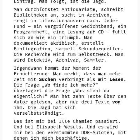
Eintrag. Was folgt, ist die Jagd.
Man durchforstet Antiquariate, schreibt
Bibliotheken an, sucht in Archiven,
fragt in Literaturhäusern nach. Jeder
Fund – ein vergriffener Gedichtband, ein
Programmheft, eine Lesung auf CD – fühlt
sich an wie ein Triumph. Man
dokumentiert akribisch, erstellt
Bibliografien, sammelt Sekundärquellen.
Die Recherche wird zum Selbstzweck. Man
wird Detektiv, Archivar, Sammler.
Irgendwann kommt der Moment der
Ernüchterung: Man merkt, dass man mehr
Zeit mit
Suchen
verbringt als mit
Lesen
.
Die Frage „Wo finde ich mehr?“
überlagert die Frage „Was steht da
eigentlich?“ Man hat zehn Texte über den
Autor gelesen, aber nur drei Texte
von
ihm. Die Jagd hat sich
verselbstständigt.
Das ist mir bei Ille Chamier passiert.
Und bei Elisabeth Wesuls. Und es wird
mir bei den verstummten DDR-Autoren, mit
denen ich mich beschäftige,