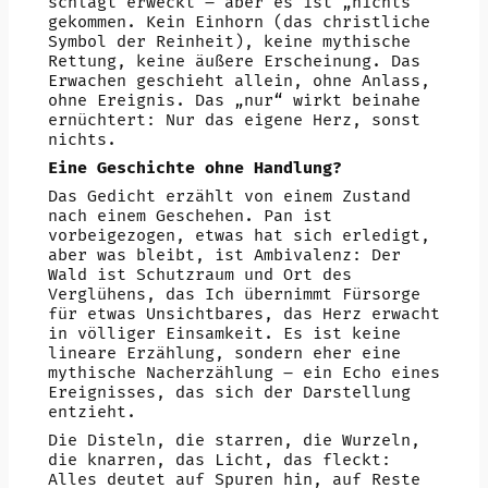
schlägt erweckt – aber es ist „nichts“
gekommen. Kein Einhorn (das christliche
Symbol der Reinheit), keine mythische
Rettung, keine äußere Erscheinung. Das
Erwachen geschieht allein, ohne Anlass,
ohne Ereignis. Das „nur“ wirkt beinahe
ernüchtert: Nur das eigene Herz, sonst
nichts.
Eine Geschichte ohne Handlung?
Das Gedicht erzählt von einem Zustand
nach einem Geschehen. Pan ist
vorbeigezogen, etwas hat sich erledigt,
aber was bleibt, ist Ambivalenz: Der
Wald ist Schutzraum und Ort des
Verglühens, das Ich übernimmt Fürsorge
für etwas Unsichtbares, das Herz erwacht
in völliger Einsamkeit. Es ist keine
lineare Erzählung, sondern eher eine
mythische Nacherzählung – ein Echo eines
Ereignisses, das sich der Darstellung
entzieht.
Die Disteln, die starren, die Wurzeln,
die knarren, das Licht, das fleckt:
Alles deutet auf Spuren hin, auf Reste