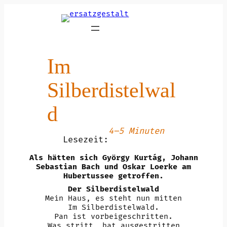
Zum
Inhalt
springen
Im
Silberdistelwal
d
4–5 Minuten
Lesezeit:
Als hätten sich György Kurtág, Johann
Sebastian Bach und Oskar Loerke am
Hubertussee getroffen.
Der Silberdistelwald
Mein Haus, es steht nun mitten
Im Silberdistelwald.
Pan ist vorbeigeschritten.
Was stritt, hat ausgestritten