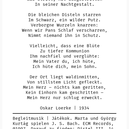
In seiner Nachtgestalt.
Die bleichen Disteln starren
Im Schwarz, ein wilder Putz.
Verborgne Wurzeln knarren:
Wenn wir Pans Schlaf verscharren,
Nimmt niemand ihn in Schutz.
Vielleicht, dass eine Blüte
Zu tiefer Kommunion
Ihm nachfiel und verglühte:
Mein Vater du, ich hüte,
Ich hüte dich, mein Sohn.
Der Ort liegt waldinmitten,
Von stillstem Licht gefleckt.
Mein Herz – nichts kam geritten,
Kein Einhorn kam geschritten –
Mein Herz nur schlug erweckt.
Oskar Loerke | 1934
Begleitmusik | Játékok. Marta und György
Kurtág spielen J. S. Bach. ECM Records,
℗1997. Darauf zu finden: Distel III, 14