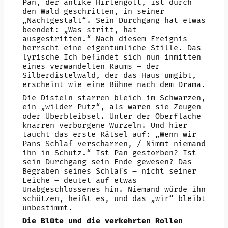
Pan, der antike Hirtengott, ist durch
den Wald geschritten, in seiner
„Nachtgestalt“. Sein Durchgang hat etwas
beendet: „Was stritt, hat
ausgestritten.“ Nach diesem Ereignis
herrscht eine eigentümliche Stille. Das
lyrische Ich befindet sich nun inmitten
eines verwandelten Raums – der
Silberdistelwald, der das Haus umgibt,
erscheint wie eine Bühne nach dem Drama.
Die Disteln starren bleich im Schwarzen,
ein „wilder Putz“, als wären sie Zeugen
oder Überbleibsel. Unter der Oberfläche
knarren verborgene Wurzeln. Und hier
taucht das erste Rätsel auf: „Wenn wir
Pans Schlaf verscharren, / Nimmt niemand
ihn in Schutz.“ Ist Pan gestorben? Ist
sein Durchgang sein Ende gewesen? Das
Begraben seines Schlafs – nicht seiner
Leiche – deutet auf etwas
Unabgeschlossenes hin. Niemand würde ihn
schützen, heißt es, und das „wir“ bleibt
unbestimmt.
Die Blüte und die verkehrten Rollen