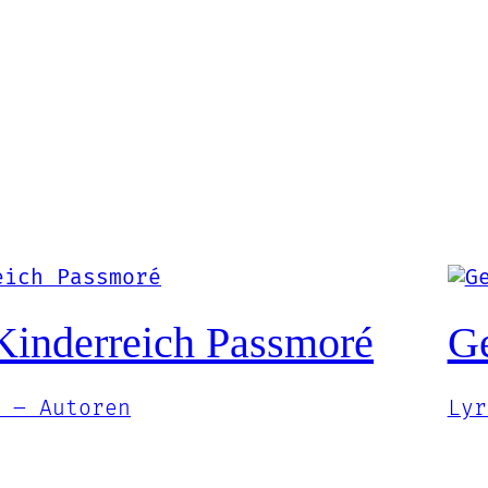
Kinderreich Passmoré
Ge
 – Autoren
Lyr