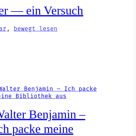
her — ein Versuch
ar
, 
bewegt lesen
alter Benjamin –
ch packe meine