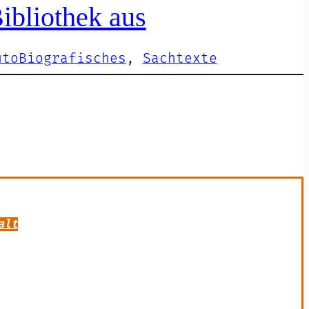
ibliothek aus
utoBiografisches
, 
Sachtexte
alt