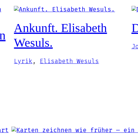
Ankunft. Elisabeth
D
en
Wesuls.
J
Lyrik
, 
Elisabeth Wesuls