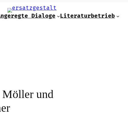
Angeregte Dialoge
Literaturbetrieb
 Möller und
ner