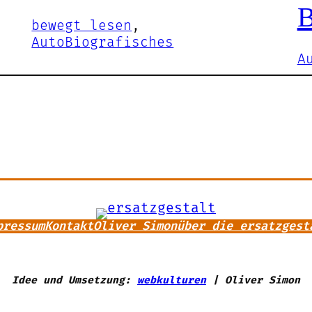
B
bewegt lesen
, 
AutoBiografisches
A
pressum
Kontakt
Oliver Simon
über die ersatzgest
Idee und Umsetzung:
webkulturen
| Oliver Simon